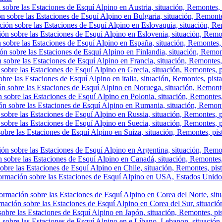
sobre las Estaciones de Esquí Alpino en Austria, situación, Remontes, p
n sobre las Estaciones de Esquí Alpino en Bulgaria, situación, Remontes,
ión sobre las Estaciones de Esquí Alpino en Eslovaquia, situación, Rem
ón sobre las Estaciones de Esquí Alpino en Eslovenia, situación, Remont
 sobre las Estaciones de Esquí Alpino en España, situación, Remontes, 
ón sobre las Estaciones de Esquí Alpino en Finlandia, situación, Remon
 sobre las Estaciones de Esquí Alpino en Francia, situación, Remontes,
sobre las Estaciones de Esquí Alpino en Grecia, situación, Remontes, p
bre las Estaciones de Esquí Alpino en italia, situación, Remontes, pist
ón sobre las Estaciones de Esquí Alpino en Noruega, situación, Remonte
 sobre las Estaciones de Esquí Alpino en Polonia, situación, Remontes,
ón sobre las Estaciones de Esquí Alpino en Rumania, situación, Remont
sobre las Estaciones de Esquí Alpino en Russia, situación, Remontes, p
sobre las Estaciones de Esquí Alpino en Suecia, situación, Remontes, p
obre las Estaciones de Esquí Alpino en Suiza, situación, Remontes, pis
ón sobre las Estaciones de Esquí Alpino en Argentina, situación, Remont
 sobre las Estaciones de Esquí Alpino en Canadá, situación, Remontes, p
obre las Estaciones de Esquí Alpino en Chile, situación, Remontes, pista
ormación sobre las Estaciones de Esquí Alpino en USA, Estados Unidos,
ormación sobre las Estaciones de Esquí Alpino en Corea del Norte, situa
mación sobre las Estaciones de Esquí Alpino en Corea del Sur, situación
obre las Estaciones de Esquí Alpino en Japón, situación, Remontes, pist
 sobre las Estaciones de Esquí Alpino en e Líbano, Lebanon, situación, 