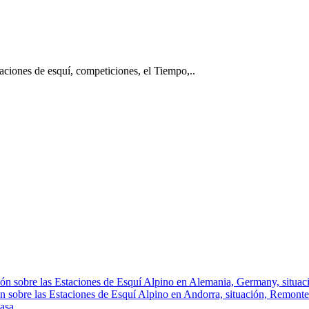
taciones de esquí, competiciones, el Tiempo,..
ón sobre las Estaciones de Esquí Alpino en Alemania, Germany, situació
n sobre las Estaciones de Esquí Alpino en Andorra, situación, Remontes, 
asa.