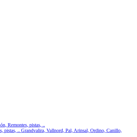
n, Remontes, pistas, ..
pistas, .. Grandvalira, Vallnord, Pal, Arinsal, Ordino, Canillo,