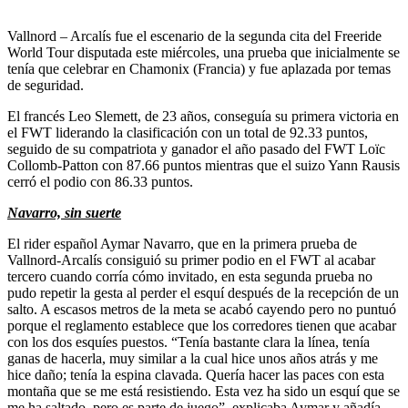
Vallnord – Arcalís fue el escenario de la segunda cita del Freeride
World Tour disputada este miércoles, una prueba que inicialmente se
tenía que celebrar en Chamonix (Francia) y fue aplazada por temas
de seguridad.
El francés Leo Slemett, de 23 años, conseguía su primera victoria en
el FWT liderando la clasificación con un total de 92.33 puntos,
seguido de su compatriota y ganador el año pasado del FWT Loïc
Collomb-Patton con 87.66 puntos mientras que el suizo Yann Rausis
cerró el podio con 86.33 puntos.
Navarro, sin suerte
El rider español Aymar Navarro, que en la primera prueba de
Vallnord-Arcalís consiguió su primer podio en el FWT al acabar
tercero cuando corría cómo invitado, en esta segunda prueba no
pudo repetir la gesta al perder el esquí después de la recepción de un
salto. A escasos metros de la meta se acabó cayendo pero no puntuó
porque el reglamento establece que los corredores tienen que acabar
con los dos esquíes puestos. “Tenía bastante clara la línea, tenía
ganas de hacerla, muy similar a la cual hice unos años atrás y me
hice daño; tenía la espina clavada. Quería hacer las paces con esta
montaña que se me está resistiendo. Esta vez ha sido un esquí que se
me ha saltado, pero es parte de juego”, explicaba Aymar y añadía