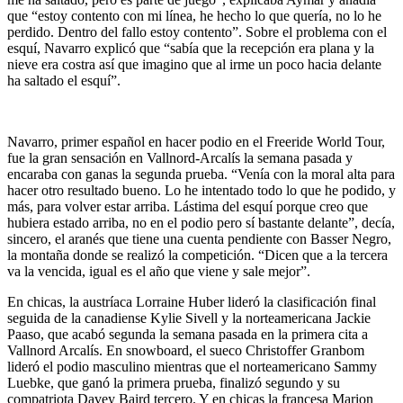
que “estoy contento con mi línea, he hecho lo que quería, no lo he
perdido. Dentro del fallo estoy contento”. Sobre el problema con el
esquí, Navarro explicó que “sabía que la recepción era plana y la
nieve era costra así que imagino que al irme un poco hacia delante
ha saltado el esquí”.
Navarro, primer español en hacer podio en el Freeride World Tour,
fue la gran sensación en Vallnord-Arcalís la semana pasada y
encaraba con ganas la segunda prueba. “Venía con la moral alta para
hacer otro resultado bueno. Lo he intentado todo lo que he podido, y
más, para volver estar arriba. Lástima del esquí porque creo que
hubiera estado arriba, no en el podio pero sí bastante delante”, decía,
sincero, el aranés que tiene una cuenta pendiente con Basser Negro,
la montaña donde se realizó la competición. “Dicen que a la tercera
va la vencida, igual es el año que viene y sale mejor”.
En chicas, la austríaca Lorraine Huber lideró la clasificación final
seguida de la canadiense Kylie Sivell y la norteamericana Jackie
Paaso, que acabó segunda la semana pasada en la primera cita a
Vallnord Arcalís. En snowboard, el sueco Christoffer Granbom
lideró el podio masculino mientras que el norteamericano Sammy
Luebke, que ganó la primera prueba, finalizó segundo y su
compatriota Davey Baird tercero. Y en chicas la francesa Marion