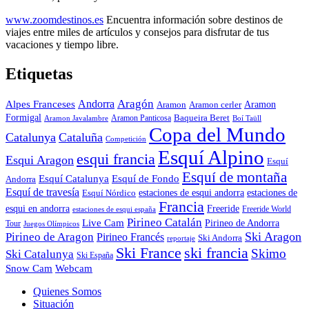
www.zoomdestinos.es
Encuentra información sobre destinos de
viajes entre miles de artículos y consejos para disfrutar de tus
vacaciones y tiempo libre.
Etiquetas
Aragón
Andorra
Alpes Franceses
Aramon
Aramon
Aramon cerler
Formigal
Baqueira Beret
Aramon Javalambre
Aramon Panticosa
Boí Taüll
Copa del Mundo
Catalunya
Cataluña
Competición
Esquí Alpino
esqui francia
Esqui Aragon
Esquí
Esquí de montaña
Esquí Catalunya
Esquí de Fondo
Andorra
Esquí de travesía
Esquí Nórdico
estaciones de esqui andorra
estaciones de
Francia
Freeride
esqui en andorra
Freeride World
estaciones de esqui españa
Pirineo Catalán
Live Cam
Pirineo de Andorra
Tour
Juegos Olímpicos
Ski Aragon
Pirineo de Aragon
Pirineo Francés
Ski Andorra
reportaje
Ski France
ski francia
Skimo
Ski Catalunya
Ski España
Webcam
Snow Cam
Quienes Somos
Situación