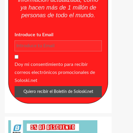
ya hacen más de 1 millón de
personas de todo el mundo.
Introduce tu Email
Doy mi consentimiento para recibir
correos electrónicos promocionales de
Soloski.net