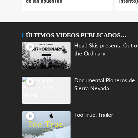
de las apuestas
intento)
ÚLTIMOS VIDEOS PUBLICADOS…
Head Skis presenta Out o
the Ordinary
Documental Pioneros de
Sierra Nevada
Too True. Trailer