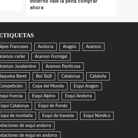
invierno vale la pena comprar
ahora
ETIQUETAS
Alpes Franceses
Andorra
Aragón
Aramon
Aramon cerler
Aramon Formigal
Aramon Javalambre
Aramon Panticosa
Baqueira Beret
Boí Taüll
Catalunya
Cataluña
Competición
Copa del Mundo
Esqui Aragon
esqui francia
Esquí Alpino
Esquí Andorra
Esquí Catalunya
Esquí de Fondo
Esquí de montaña
Esquí de travesía
Esquí Nórdico
estaciones de esqui andorra
estaciones de esqui en andorra