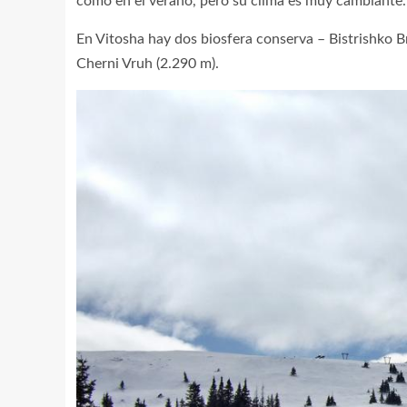
como en el verano, pero su clima es muy cambiante.
En Vitosha hay dos biosfera conserva – Bistrishko Br
Cherni Vruh (2.290 m).