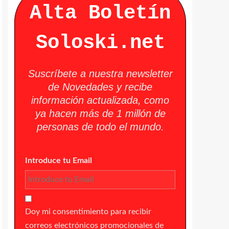
Alta Boletín
Soloski.net
Suscríbete a nuestra newsletter
de Novedades y recibe
información actualizada, como
ya hacen más de 1 millón de
personas de todo el mundo.
Introduce tu Email
Doy mi consentimiento para recibir
correos electrónicos promocionales de