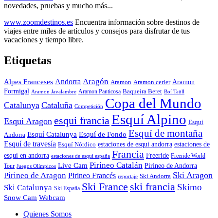
novedades, pruebas y mucho más...
www.zoomdestinos.es
Encuentra información sobre destinos de
viajes entre miles de artículos y consejos para disfrutar de tus
vacaciones y tiempo libre.
Etiquetas
Aragón
Andorra
Alpes Franceses
Aramon
Aramon
Aramon cerler
Formigal
Baqueira Beret
Aramon Javalambre
Aramon Panticosa
Boí Taüll
Copa del Mundo
Catalunya
Cataluña
Competición
Esquí Alpino
esqui francia
Esqui Aragon
Esquí
Esquí de montaña
Esquí Catalunya
Esquí de Fondo
Andorra
Esquí de travesía
Esquí Nórdico
estaciones de esqui andorra
estaciones de
Francia
Freeride
esqui en andorra
Freeride World
estaciones de esqui españa
Pirineo Catalán
Live Cam
Pirineo de Andorra
Tour
Juegos Olímpicos
Ski Aragon
Pirineo de Aragon
Pirineo Francés
Ski Andorra
reportaje
Ski France
ski francia
Skimo
Ski Catalunya
Ski España
Webcam
Snow Cam
Quienes Somos