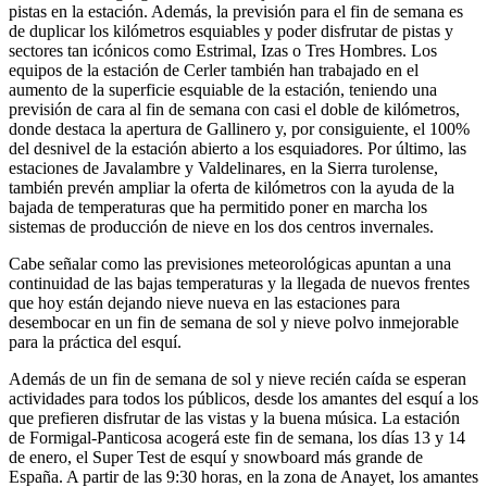
pistas en la estación. Además, la previsión para el fin de semana es
de duplicar los kilómetros esquiables y poder disfrutar de pistas y
sectores tan icónicos como Estrimal, Izas o Tres Hombres. Los
equipos de la estación de Cerler también han trabajado en el
aumento de la superficie esquiable de la estación, teniendo una
previsión de cara al fin de semana con casi el doble de kilómetros,
donde destaca la apertura de Gallinero y, por consiguiente, el 100%
del desnivel de la estación abierto a los esquiadores. Por último, las
estaciones de Javalambre y Valdelinares, en la Sierra turolense,
también prevén ampliar la oferta de kilómetros con la ayuda de la
bajada de temperaturas que ha permitido poner en marcha los
sistemas de producción de nieve en los dos centros invernales.
Cabe señalar como las previsiones meteorológicas apuntan a una
continuidad de las bajas temperaturas y la llegada de nuevos frentes
que hoy están dejando nieve nueva en las estaciones para
desembocar en un fin de semana de sol y nieve polvo inmejorable
para la práctica del esquí.
Además de un fin de semana de sol y nieve recién caída se esperan
actividades para todos los públicos, desde los amantes del esquí a los
que prefieren disfrutar de las vistas y la buena música. La estación
de Formigal-Panticosa acogerá este fin de semana, los días 13 y 14
de enero, el Super Test de esquí y snowboard más grande de
España. A partir de las 9:30 horas, en la zona de Anayet, los amantes