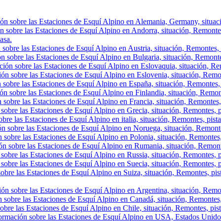
ón sobre las Estaciones de Esquí Alpino en Alemania, Germany, situació
n sobre las Estaciones de Esquí Alpino en Andorra, situación, Remontes, 
asa.
sobre las Estaciones de Esquí Alpino en Austria, situación, Remontes, p
n sobre las Estaciones de Esquí Alpino en Bulgaria, situación, Remontes,
ión sobre las Estaciones de Esquí Alpino en Eslovaquia, situación, Rem
ón sobre las Estaciones de Esquí Alpino en Eslovenia, situación, Remont
 sobre las Estaciones de Esquí Alpino en España, situación, Remontes, 
ón sobre las Estaciones de Esquí Alpino en Finlandia, situación, Remon
 sobre las Estaciones de Esquí Alpino en Francia, situación, Remontes,
sobre las Estaciones de Esquí Alpino en Grecia, situación, Remontes, p
bre las Estaciones de Esquí Alpino en italia, situación, Remontes, pist
ón sobre las Estaciones de Esquí Alpino en Noruega, situación, Remonte
 sobre las Estaciones de Esquí Alpino en Polonia, situación, Remontes,
ón sobre las Estaciones de Esquí Alpino en Rumania, situación, Remont
sobre las Estaciones de Esquí Alpino en Russia, situación, Remontes, p
sobre las Estaciones de Esquí Alpino en Suecia, situación, Remontes, p
obre las Estaciones de Esquí Alpino en Suiza, situación, Remontes, pis
ón sobre las Estaciones de Esquí Alpino en Argentina, situación, Remont
 sobre las Estaciones de Esquí Alpino en Canadá, situación, Remontes, p
obre las Estaciones de Esquí Alpino en Chile, situación, Remontes, pista
ormación sobre las Estaciones de Esquí Alpino en USA, Estados Unidos,