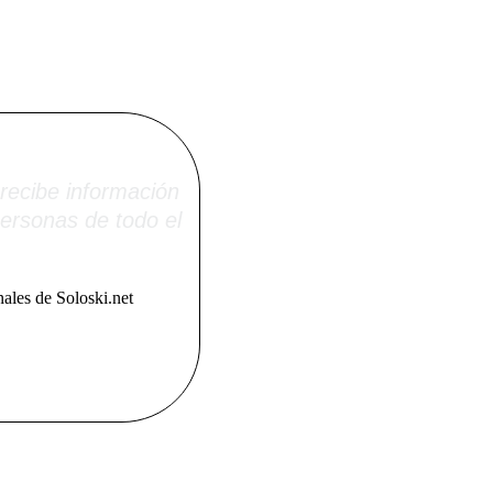
i.net
recibe información
ersonas de todo el
ales de Soloski.net