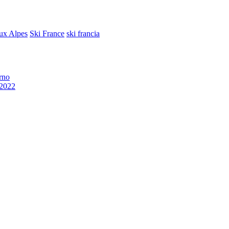
ux Alpes
Ski France
ski francia
rno
/2022