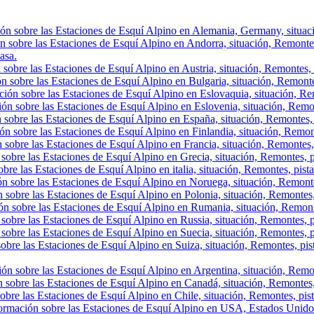
ón sobre las Estaciones de Esquí Alpino en Alemania, Germany, situació
n sobre las Estaciones de Esquí Alpino en Andorra, situación, Remontes, 
asa.
sobre las Estaciones de Esquí Alpino en Austria, situación, Remontes, p
n sobre las Estaciones de Esquí Alpino en Bulgaria, situación, Remontes,
ión sobre las Estaciones de Esquí Alpino en Eslovaquia, situación, Rem
ón sobre las Estaciones de Esquí Alpino en Eslovenia, situación, Remont
 sobre las Estaciones de Esquí Alpino en España, situación, Remontes, 
ón sobre las Estaciones de Esquí Alpino en Finlandia, situación, Remon
 sobre las Estaciones de Esquí Alpino en Francia, situación, Remontes,
sobre las Estaciones de Esquí Alpino en Grecia, situación, Remontes, p
bre las Estaciones de Esquí Alpino en italia, situación, Remontes, pist
ón sobre las Estaciones de Esquí Alpino en Noruega, situación, Remonte
 sobre las Estaciones de Esquí Alpino en Polonia, situación, Remontes,
ón sobre las Estaciones de Esquí Alpino en Rumania, situación, Remont
sobre las Estaciones de Esquí Alpino en Russia, situación, Remontes, p
sobre las Estaciones de Esquí Alpino en Suecia, situación, Remontes, p
obre las Estaciones de Esquí Alpino en Suiza, situación, Remontes, pis
ón sobre las Estaciones de Esquí Alpino en Argentina, situación, Remont
 sobre las Estaciones de Esquí Alpino en Canadá, situación, Remontes, p
obre las Estaciones de Esquí Alpino en Chile, situación, Remontes, pista
ormación sobre las Estaciones de Esquí Alpino en USA, Estados Unidos,