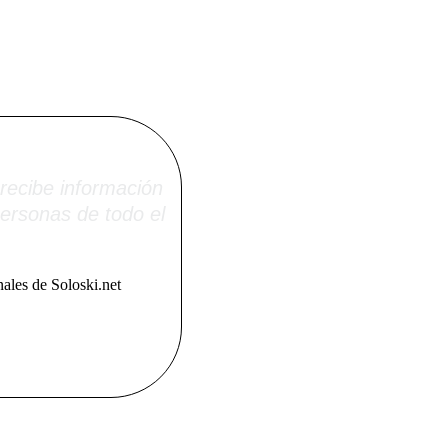
i.net
recibe información
ersonas de todo el
ales de Soloski.net