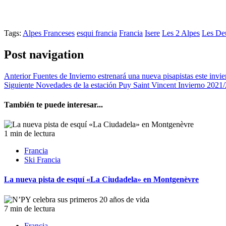
Tags:
Alpes Franceses
esqui francia
Francia
Isere
Les 2 Alpes
Les De
Post navigation
Anterior
Fuentes de Invierno estrenará una nueva pisapistas este invie
Siguiente
Novedades de la estación Puy Saint Vincent Invierno 2021
También te puede interesar...
1 min de lectura
Francia
Ski Francia
La nueva pista de esquí «La Ciudadela» en Montgenèvre
7 min de lectura
Francia