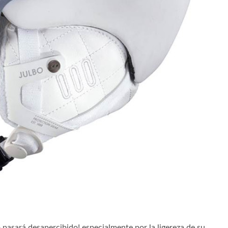
pasará desapercibido! especialmente por la ligereza de su