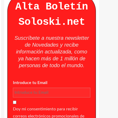
Alta Boletín
Soloski.net
Suscríbete a nuestra newsletter
de Novedades y recibe
información actualizada, como
ya hacen más de 1 millón de
personas de todo el mundo.
Introduce tu Email
Doy mi consentimiento para recibir
correos electrónicos promocionales de