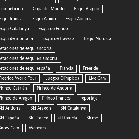
Competición
Copa del Mundo
Esqui Aragon
esqui francia
Esquí Alpino
Esquí Andorra
Esquí Catalunya
Esquí de Fondo
Esquí de montaña
Esquí de travesía
Esquí Nórdico
estaciones de esqui andorra
estaciones de esqui en andorra
estaciones de esqui españa
Francia
Freeride
Freeride World Tour
Juegos Olímpicos
Live Cam
Pirineo Catalán
Pirineo de Andorra
Pirineo de Aragon
Pirineo Francés
reportaje
Ski Andorra
Ski Aragon
Ski Catalunya
Ski España
Ski France
ski francia
Skimo
Snow Cam
Webcam