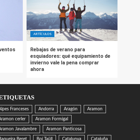
ARTÍCULOS
eventos
Rebajas de verano para
esquiadores: qué equipamiento de
invierno vale la pena comprar
ahora
ETIQUETAS
Alpes Franceses
Andorra
Aragón
Aramon
Aramon cerler
Aramon Formigal
Aramon Javalambre
Aramon Panticosa
Baqueira Beret
Boí Taüll
Catalunya
Cataluña