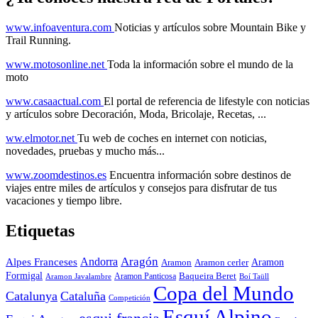
www.infoaventura.com
Noticias y artículos sobre Mountain Bike y
Trail Running.
www.motosonline.net
Toda la información sobre el mundo de la
moto
www.casaactual.com
El portal de referencia de lifestyle con noticias
y artículos sobre Decoración, Moda, Bricolaje, Recetas, ...
ww.elmotor.net
Tu web de coches en internet con noticias,
novedades, pruebas y mucho más...
www.zoomdestinos.es
Encuentra información sobre destinos de
viajes entre miles de artículos y consejos para disfrutar de tus
vacaciones y tiempo libre.
Etiquetas
Aragón
Andorra
Alpes Franceses
Aramon
Aramon
Aramon cerler
Formigal
Baqueira Beret
Aramon Javalambre
Aramon Panticosa
Boí Taüll
Copa del Mundo
Catalunya
Cataluña
Competición
Esquí Alpino