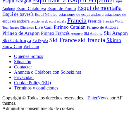
esqui francia
Esqui Aragon
Esquí
Esquí de montaña
Esquí Catalunya
Esquí de Fondo
Andorra
Esquí de travesía
Esquí Nórdico
estaciones de esqui andorra
estaciones de
Francia
Freeride
esqui en andorra
Freeride World
estaciones de esqui españa
Pirineo Catalán
Live Cam
Pirineo de Andorra
Tour
Juegos Olímpicos
Ski Aragon
Pirineo de Aragon
Pirineo Francés
Ski Andorra
reportaje
Ski France
ski francia
Skimo
Ski Catalunya
Ski España
Webcam
Snow Cam
Quienes Somos
Situación
Contactar
Anuncia o Colabora con Soloski.net
Privacidad
Cookie Policy (EU)
Términos y condiciones
Copyright © Todos los derechos reservados.
|
EnterNews
por AF
themes.
Administrar consentimiento de cookies