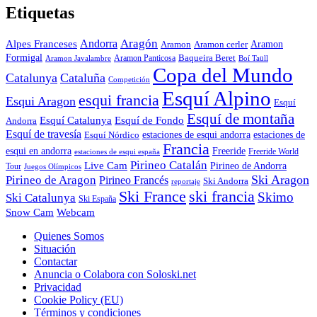
Etiquetas
Aragón
Andorra
Alpes Franceses
Aramon
Aramon
Aramon cerler
Formigal
Baqueira Beret
Aramon Javalambre
Aramon Panticosa
Boí Taüll
Copa del Mundo
Catalunya
Cataluña
Competición
Esquí Alpino
esqui francia
Esqui Aragon
Esquí
Esquí de montaña
Esquí Catalunya
Esquí de Fondo
Andorra
Esquí de travesía
Esquí Nórdico
estaciones de esqui andorra
estaciones de
Francia
Freeride
esqui en andorra
Freeride World
estaciones de esqui españa
Pirineo Catalán
Live Cam
Pirineo de Andorra
Tour
Juegos Olímpicos
Ski Aragon
Pirineo de Aragon
Pirineo Francés
Ski Andorra
reportaje
Ski France
ski francia
Skimo
Ski Catalunya
Ski España
Webcam
Snow Cam
Quienes Somos
Situación
Contactar
Anuncia o Colabora con Soloski.net
Privacidad
Cookie Policy (EU)
Términos y condiciones