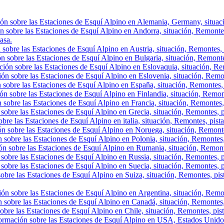
ón sobre las Estaciones de Esquí Alpino en Alemania, Germany, situació
n sobre las Estaciones de Esquí Alpino en Andorra, situación, Remontes, 
asa.
sobre las Estaciones de Esquí Alpino en Austria, situación, Remontes, p
n sobre las Estaciones de Esquí Alpino en Bulgaria, situación, Remontes,
ión sobre las Estaciones de Esquí Alpino en Eslovaquia, situación, Rem
ón sobre las Estaciones de Esquí Alpino en Eslovenia, situación, Remont
 sobre las Estaciones de Esquí Alpino en España, situación, Remontes, 
ón sobre las Estaciones de Esquí Alpino en Finlandia, situación, Remon
 sobre las Estaciones de Esquí Alpino en Francia, situación, Remontes,
sobre las Estaciones de Esquí Alpino en Grecia, situación, Remontes, p
bre las Estaciones de Esquí Alpino en italia, situación, Remontes, pist
ón sobre las Estaciones de Esquí Alpino en Noruega, situación, Remonte
 sobre las Estaciones de Esquí Alpino en Polonia, situación, Remontes,
ón sobre las Estaciones de Esquí Alpino en Rumania, situación, Remont
sobre las Estaciones de Esquí Alpino en Russia, situación, Remontes, p
sobre las Estaciones de Esquí Alpino en Suecia, situación, Remontes, p
obre las Estaciones de Esquí Alpino en Suiza, situación, Remontes, pis
ón sobre las Estaciones de Esquí Alpino en Argentina, situación, Remont
 sobre las Estaciones de Esquí Alpino en Canadá, situación, Remontes, p
obre las Estaciones de Esquí Alpino en Chile, situación, Remontes, pista
ormación sobre las Estaciones de Esquí Alpino en USA, Estados Unidos,