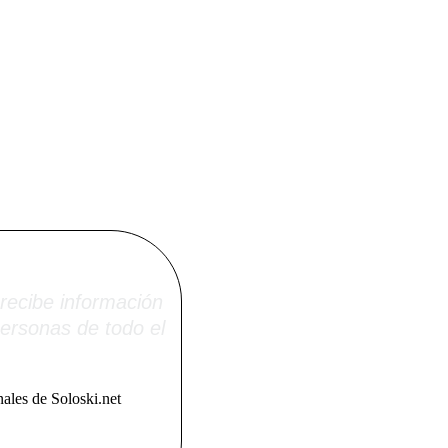
i.net
recibe información
ersonas de todo el
ales de Soloski.net