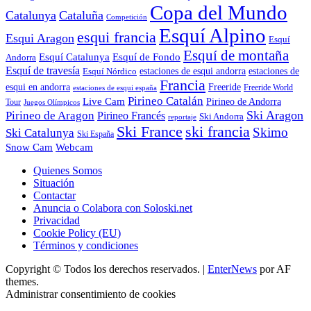
Copa del Mundo
Catalunya
Cataluña
Competición
Esquí Alpino
esqui francia
Esqui Aragon
Esquí
Esquí de montaña
Esquí Catalunya
Esquí de Fondo
Andorra
Esquí de travesía
Esquí Nórdico
estaciones de esqui andorra
estaciones de
Francia
Freeride
esqui en andorra
Freeride World
estaciones de esqui españa
Pirineo Catalán
Live Cam
Pirineo de Andorra
Tour
Juegos Olímpicos
Ski Aragon
Pirineo de Aragon
Pirineo Francés
Ski Andorra
reportaje
Ski France
ski francia
Skimo
Ski Catalunya
Ski España
Webcam
Snow Cam
Quienes Somos
Situación
Contactar
Anuncia o Colabora con Soloski.net
Privacidad
Cookie Policy (EU)
Términos y condiciones
Copyright © Todos los derechos reservados.
|
EnterNews
por AF
themes.
Administrar consentimiento de cookies