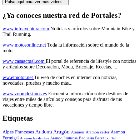
Pulsa aquí para ver más videos...
¿Ya conoces nuestra red de Portales?
www.infoaventura.com
Noticias y artículos sobre Mountain Bike y
Trail Running.
www.motosonline.net
Toda la información sobre el mundo de la
moto
www.casaactual.com
El portal de referencia de lifestyle con noticias
y artículos sobre Decoración, Moda, Bricolaje, Recetas, ...
ww.elmotor.net
Tu web de coches en internet con noticias,
novedades, pruebas y mucho más...
www.zoomdestinos.es
Encuentra información sobre destinos de
viajes entre miles de artículos y consejos para disfrutar de tus
vacaciones y tiempo libre.
Etiquetas
Aragón
Andorra
Alpes Franceses
Aramon
Aramon
Aramon cerler
Formigal
Baqueira Beret
Aramon Javalambre
Aramon Panticosa
Boí Taüll