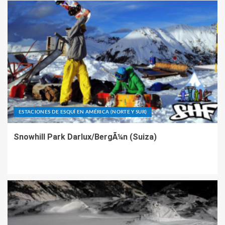
ESTACIONES DE ESQUÍ EN AMÉRICA (NORTE Y SUR)
Snowhill Park Darlux/BergÃ¼n (Suiza)