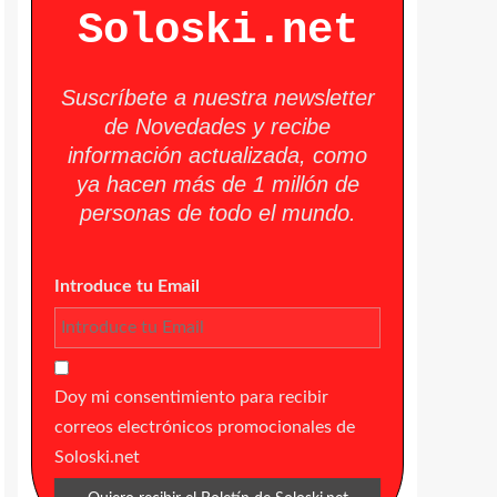
Soloski.net
Suscríbete a nuestra newsletter
de Novedades y recibe
información actualizada, como
ya hacen más de 1 millón de
personas de todo el mundo.
Introduce tu Email
Doy mi consentimiento para recibir
correos electrónicos promocionales de
Soloski.net