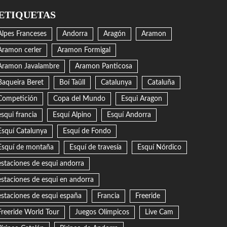
ETIQUETAS
Alpes Franceses
Andorra
Aragón
Aramon
Aramon cerler
Aramon Formigal
Aramon Javalambre
Aramon Panticosa
Baqueira Beret
Boí Taüll
Catalunya
Cataluña
Competición
Copa del Mundo
Esqui Aragon
esqui francia
Esquí Alpino
Esquí Andorra
Esquí Catalunya
Esquí de Fondo
Esquí de montaña
Esquí de travesía
Esquí Nórdico
estaciones de esqui andorra
estaciones de esqui en andorra
estaciones de esqui españa
Francia
Freeride
Freeride World Tour
Juegos Olímpicos
Live Cam