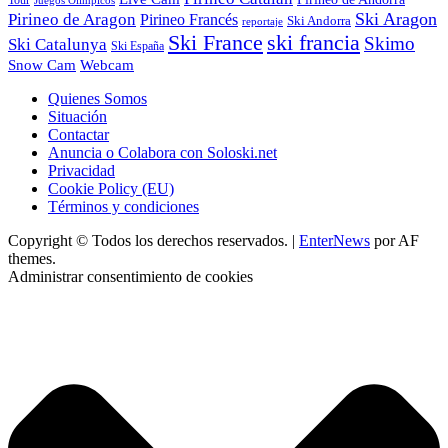
Tour
Juegos Olímpicos
Ski Aragon
Pirineo de Aragon
Pirineo Francés
Ski Andorra
reportaje
Ski France
ski francia
Skimo
Ski Catalunya
Ski España
Webcam
Snow Cam
Quienes Somos
Situación
Contactar
Anuncia o Colabora con Soloski.net
Privacidad
Cookie Policy (EU)
Términos y condiciones
Copyright © Todos los derechos reservados.
|
EnterNews
por AF
themes.
Administrar consentimiento de cookies