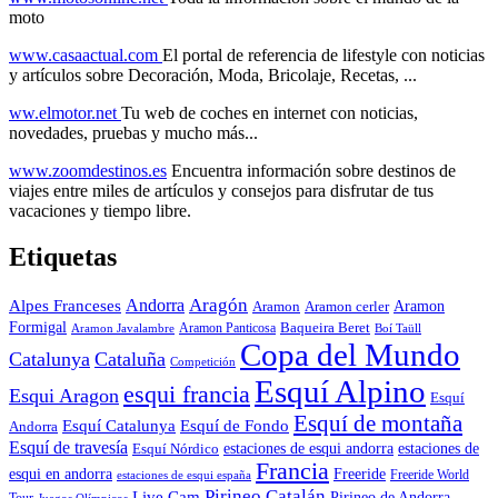
moto
www.casaactual.com
El portal de referencia de lifestyle con noticias
y artículos sobre Decoración, Moda, Bricolaje, Recetas, ...
ww.elmotor.net
Tu web de coches en internet con noticias,
novedades, pruebas y mucho más...
www.zoomdestinos.es
Encuentra información sobre destinos de
viajes entre miles de artículos y consejos para disfrutar de tus
vacaciones y tiempo libre.
Etiquetas
Aragón
Andorra
Alpes Franceses
Aramon
Aramon
Aramon cerler
Formigal
Baqueira Beret
Aramon Javalambre
Aramon Panticosa
Boí Taüll
Copa del Mundo
Catalunya
Cataluña
Competición
Esquí Alpino
esqui francia
Esqui Aragon
Esquí
Esquí de montaña
Esquí Catalunya
Esquí de Fondo
Andorra
Esquí de travesía
Esquí Nórdico
estaciones de esqui andorra
estaciones de
Francia
Freeride
esqui en andorra
Freeride World
estaciones de esqui españa
Pirineo Catalán
Live Cam
Pirineo de Andorra