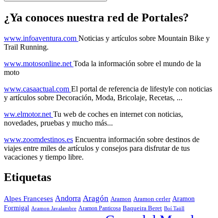
¿Ya conoces nuestra red de Portales?
www.infoaventura.com
Noticias y artículos sobre Mountain Bike y
Trail Running.
www.motosonline.net
Toda la información sobre el mundo de la
moto
www.casaactual.com
El portal de referencia de lifestyle con noticias
y artículos sobre Decoración, Moda, Bricolaje, Recetas, ...
ww.elmotor.net
Tu web de coches en internet con noticias,
novedades, pruebas y mucho más...
www.zoomdestinos.es
Encuentra información sobre destinos de
viajes entre miles de artículos y consejos para disfrutar de tus
vacaciones y tiempo libre.
Etiquetas
Aragón
Andorra
Alpes Franceses
Aramon
Aramon
Aramon cerler
Formigal
Baqueira Beret
Aramon Javalambre
Aramon Panticosa
Boí Taüll