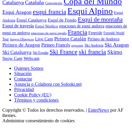
Copa del Mundo
Catalunya
Cataluña
Competición
Esquí Alpino
esqui francia
Esqui Aragon
Esquí
Esquí de montaña
Esquí Catalunya
Esquí de Fondo
Andorra
Esquí de travesía
Esquí Nórdico
estaciones de esqui andorra
estaciones de
Francia
Freeride
esqui en andorra
Freeride World
estaciones de esqui españa
Pirineo Catalán
Live Cam
Pirineo de Andorra
Tour
Juegos Olímpicos
Ski Aragon
Pirineo de Aragon
Pirineo Francés
Ski Andorra
reportaje
Ski France
ski francia
Skimo
Ski Catalunya
Ski España
Webcam
Snow Cam
Quienes Somos
Situación
Contactar
Anuncia o Colabora con Soloski.net
Privacidad
Cookie Policy (EU)
Términos y condiciones
Copyright © Todos los derechos reservados.
|
EnterNews
por AF
themes.
Administrar consentimiento de cookies