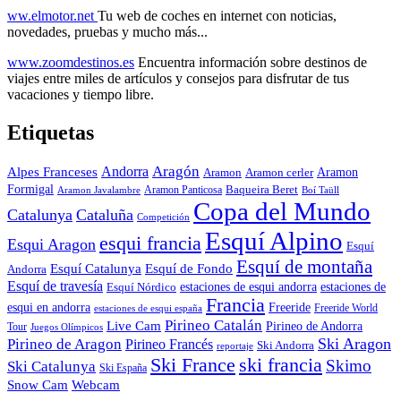
ww.elmotor.net
Tu web de coches en internet con noticias,
novedades, pruebas y mucho más...
www.zoomdestinos.es
Encuentra información sobre destinos de
viajes entre miles de artículos y consejos para disfrutar de tus
vacaciones y tiempo libre.
Etiquetas
Aragón
Andorra
Alpes Franceses
Aramon
Aramon
Aramon cerler
Formigal
Baqueira Beret
Aramon Javalambre
Aramon Panticosa
Boí Taüll
Copa del Mundo
Catalunya
Cataluña
Competición
Esquí Alpino
esqui francia
Esqui Aragon
Esquí
Esquí de montaña
Esquí Catalunya
Esquí de Fondo
Andorra
Esquí de travesía
Esquí Nórdico
estaciones de esqui andorra
estaciones de
Francia
Freeride
esqui en andorra
Freeride World
estaciones de esqui españa
Pirineo Catalán
Live Cam
Pirineo de Andorra
Tour
Juegos Olímpicos
Ski Aragon
Pirineo de Aragon
Pirineo Francés
Ski Andorra
reportaje
Ski France
ski francia
Skimo
Ski Catalunya
Ski España
Webcam
Snow Cam