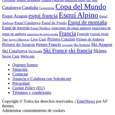
Formigal
Baqueira Beret
Aramon Javalambre
Aramon Panticosa
Boí Taüll
Copa del Mundo
Catalunya
Cataluña
Competición
Esquí Alpino
esqui francia
Esqui Aragon
Esquí
Esquí de montaña
Esquí Catalunya
Esquí de Fondo
Andorra
Esquí de travesía
Esquí Nórdico
estaciones de esqui andorra
estaciones de
Francia
Freeride
esqui en andorra
Freeride World
estaciones de esqui españa
Pirineo Catalán
Live Cam
Pirineo de Andorra
Tour
Juegos Olímpicos
Ski Aragon
Pirineo de Aragon
Pirineo Francés
Ski Andorra
reportaje
Ski France
ski francia
Skimo
Ski Catalunya
Ski España
Webcam
Snow Cam
Quienes Somos
Situación
Contactar
Anuncia o Colabora con Soloski.net
Privacidad
Cookie Policy (EU)
Términos y condiciones
Copyright © Todos los derechos reservados.
|
EnterNews
por AF
themes.
Administrar consentimiento de cookies