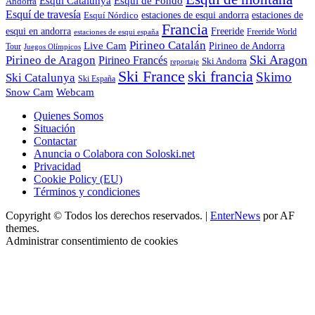
Esquí Catalunya
Esquí de Fondo
Andorra
Esquí de travesía
Esquí Nórdico
estaciones de esqui andorra
estaciones de
Francia
Freeride
esqui en andorra
Freeride World
estaciones de esqui españa
Pirineo Catalán
Live Cam
Pirineo de Andorra
Tour
Juegos Olímpicos
Ski Aragon
Pirineo de Aragon
Pirineo Francés
Ski Andorra
reportaje
Ski France
ski francia
Skimo
Ski Catalunya
Ski España
Webcam
Snow Cam
Quienes Somos
Situación
Contactar
Anuncia o Colabora con Soloski.net
Privacidad
Cookie Policy (EU)
Términos y condiciones
Copyright © Todos los derechos reservados.
|
EnterNews
por AF
themes.
Administrar consentimiento de cookies