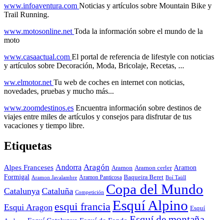
www.infoaventura.com
Noticias y artículos sobre Mountain Bike y
Trail Running.
www.motosonline.net
Toda la información sobre el mundo de la
moto
www.casaactual.com
El portal de referencia de lifestyle con noticias
y artículos sobre Decoración, Moda, Bricolaje, Recetas, ...
ww.elmotor.net
Tu web de coches en internet con noticias,
novedades, pruebas y mucho más...
www.zoomdestinos.es
Encuentra información sobre destinos de
viajes entre miles de artículos y consejos para disfrutar de tus
vacaciones y tiempo libre.
Etiquetas
Aragón
Andorra
Alpes Franceses
Aramon
Aramon
Aramon cerler
Formigal
Baqueira Beret
Aramon Javalambre
Aramon Panticosa
Boí Taüll
Copa del Mundo
Catalunya
Cataluña
Competición
Esquí Alpino
esqui francia
Esqui Aragon
Esquí
Esquí de montaña