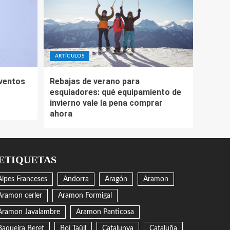
ARTÍCULOS
eventos
Rebajas de verano para
esquiadores: qué equipamiento de
invierno vale la pena comprar
ahora
ETIQUETAS
Alpes Franceses
Andorra
Aragón
Aramon
Aramon cerler
Aramon Formigal
Aramon Javalambre
Aramon Panticosa
Baqueira Beret
Boí Taüll
Catalunya
Cataluña