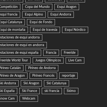
Competición
Copa del Mundo
Esqui Aragon
esqui francia
Esquí Alpino
Esquí Andorra
Esquí Catalunya
Esquí de Fondo
Esquí de montaña
Esquí de travesía
Esquí Nórdico
estaciones de esqui andorra
estaciones de esqui en andorra
estaciones de esqui españa
Francia
Freeride
Freeride World Tour
Juegos Olímpicos
Live Cam
Pirineo Catalán
Pirineo de Andorra
Pirineo de Aragon
Pirineo Francés
reportaje
Ski Andorra
Ski Aragon
Ski Catalunya
Ski España
Ski France
ski francia
Skimo
Snow Cam
Webcam