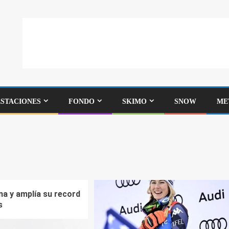
ESTACIONES
FONDO
SKIMO
SNOW
ME
na y amplía su record
s