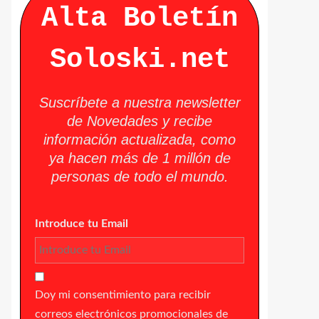
Alta Boletín
Soloski.net
Suscríbete a nuestra newsletter
de Novedades y recibe
información actualizada, como
ya hacen más de 1 millón de
personas de todo el mundo.
Introduce tu Email
Doy mi consentimiento para recibir
correos electrónicos promocionales de