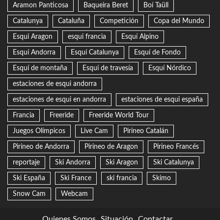
Aramon Panticosa
Baqueira Beret
Boí Taüll
Catalunya
Cataluña
Competición
Copa del Mundo
Esqui Aragon
esqui francia
Esquí Alpino
Esquí Andorra
Esquí Catalunya
Esquí de Fondo
Esquí de montaña
Esquí de travesía
Esquí Nórdico
estaciones de esqui andorra
estaciones de esqui en andorra
estaciones de esqui españa
Francia
Freeride
Freeride World Tour
Juegos Olímpicos
Live Cam
Pirineo Catalán
Pirineo de Andorra
Pirineo de Aragon
Pirineo Francés
reportaje
Ski Andorra
Ski Aragon
Ski Catalunya
Ski España
Ski France
ski francia
Skimo
Snow Cam
Webcam
Quienes Somos
Situación
Contactar