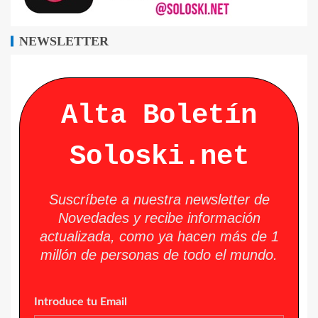
NEWSLETTER
Alta Boletín
Soloski.net
Suscríbete a nuestra newsletter de
Novedades y recibe información
actualizada, como ya hacen más de 1
millón de personas de todo el mundo.
Introduce tu Email