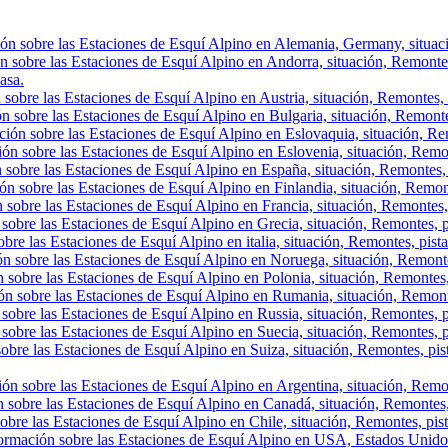
ón sobre las Estaciones de Esquí Alpino en Alemania, Germany, situació
n sobre las Estaciones de Esquí Alpino en Andorra, situación, Remontes, 
asa.
sobre las Estaciones de Esquí Alpino en Austria, situación, Remontes, p
n sobre las Estaciones de Esquí Alpino en Bulgaria, situación, Remontes,
ión sobre las Estaciones de Esquí Alpino en Eslovaquia, situación, Rem
ón sobre las Estaciones de Esquí Alpino en Eslovenia, situación, Remont
 sobre las Estaciones de Esquí Alpino en España, situación, Remontes, 
ón sobre las Estaciones de Esquí Alpino en Finlandia, situación, Remon
 sobre las Estaciones de Esquí Alpino en Francia, situación, Remontes,
sobre las Estaciones de Esquí Alpino en Grecia, situación, Remontes, p
bre las Estaciones de Esquí Alpino en italia, situación, Remontes, pist
ón sobre las Estaciones de Esquí Alpino en Noruega, situación, Remonte
 sobre las Estaciones de Esquí Alpino en Polonia, situación, Remontes,
ón sobre las Estaciones de Esquí Alpino en Rumania, situación, Remont
sobre las Estaciones de Esquí Alpino en Russia, situación, Remontes, p
sobre las Estaciones de Esquí Alpino en Suecia, situación, Remontes, p
obre las Estaciones de Esquí Alpino en Suiza, situación, Remontes, pis
ón sobre las Estaciones de Esquí Alpino en Argentina, situación, Remont
 sobre las Estaciones de Esquí Alpino en Canadá, situación, Remontes, p
obre las Estaciones de Esquí Alpino en Chile, situación, Remontes, pista
ormación sobre las Estaciones de Esquí Alpino en USA, Estados Unidos,