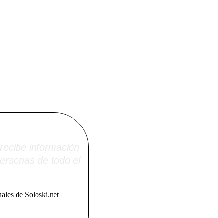
i.net
recibe información
ersonas de todo el
ales de Soloski.net