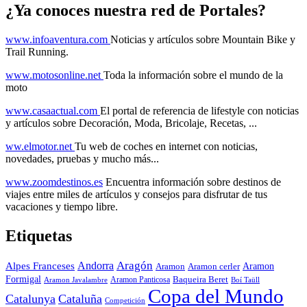
¿Ya conoces nuestra red de Portales?
www.infoaventura.com
Noticias y artículos sobre Mountain Bike y
Trail Running.
www.motosonline.net
Toda la información sobre el mundo de la
moto
www.casaactual.com
El portal de referencia de lifestyle con noticias
y artículos sobre Decoración, Moda, Bricolaje, Recetas, ...
ww.elmotor.net
Tu web de coches en internet con noticias,
novedades, pruebas y mucho más...
www.zoomdestinos.es
Encuentra información sobre destinos de
viajes entre miles de artículos y consejos para disfrutar de tus
vacaciones y tiempo libre.
Etiquetas
Aragón
Andorra
Alpes Franceses
Aramon
Aramon
Aramon cerler
Formigal
Baqueira Beret
Aramon Javalambre
Aramon Panticosa
Boí Taüll
Copa del Mundo
Catalunya
Cataluña
Competición