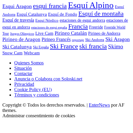
Esquí Alpino
esqui francia
Esqui Aragon
Esquí
Esquí de montaña
Esquí Catalunya
Esquí de Fondo
Andorra
Esquí de travesía
Esquí Nórdico
estaciones de esqui andorra
estaciones de
Francia
Freeride
esqui en andorra
Freeride World
estaciones de esqui españa
Pirineo Catalán
Live Cam
Pirineo de Andorra
Tour
Juegos Olímpicos
Ski Aragon
Pirineo de Aragon
Pirineo Francés
Ski Andorra
reportaje
Ski France
ski francia
Skimo
Ski Catalunya
Ski España
Webcam
Snow Cam
Quienes Somos
Situación
Contactar
Anuncia o Colabora con Soloski.net
Privacidad
Cookie Policy (EU)
Términos y condiciones
Copyright © Todos los derechos reservados.
|
EnterNews
por AF
themes.
Administrar consentimiento de cookies