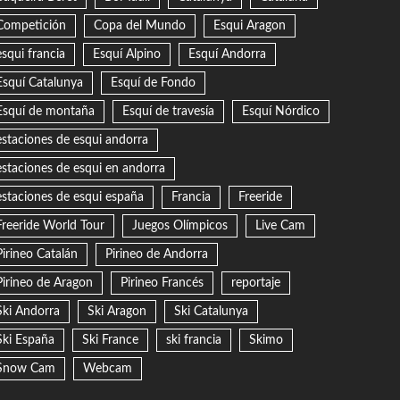
Competición
Copa del Mundo
Esqui Aragon
esqui francia
Esquí Alpino
Esquí Andorra
Esquí Catalunya
Esquí de Fondo
Esquí de montaña
Esquí de travesía
Esquí Nórdico
estaciones de esqui andorra
estaciones de esqui en andorra
estaciones de esqui españa
Francia
Freeride
Freeride World Tour
Juegos Olímpicos
Live Cam
Pirineo Catalán
Pirineo de Andorra
Pirineo de Aragon
Pirineo Francés
reportaje
Ski Andorra
Ski Aragon
Ski Catalunya
Ski España
Ski France
ski francia
Skimo
Snow Cam
Webcam