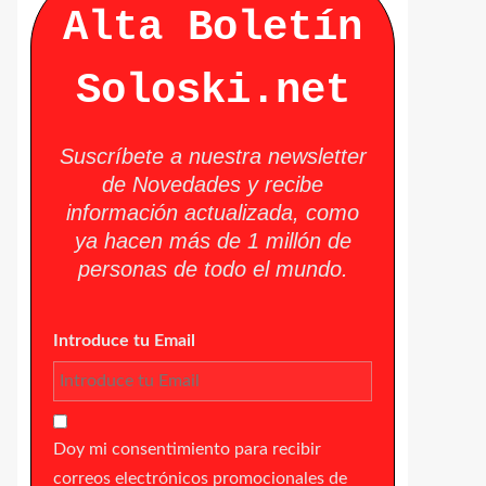
Alta Boletín
Soloski.net
Suscríbete a nuestra newsletter
de Novedades y recibe
información actualizada, como
ya hacen más de 1 millón de
personas de todo el mundo.
Introduce tu Email
Doy mi consentimiento para recibir
correos electrónicos promocionales de