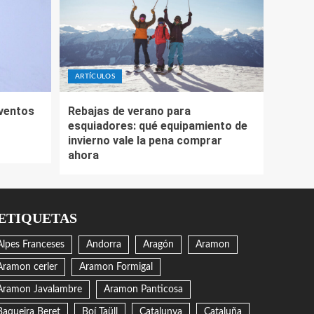
ARTÍCULOS
eventos
Rebajas de verano para
esquiadores: qué equipamiento de
invierno vale la pena comprar
ahora
ETIQUETAS
Alpes Franceses
Andorra
Aragón
Aramon
Aramon cerler
Aramon Formigal
Aramon Javalambre
Aramon Panticosa
Baqueira Beret
Boí Taüll
Catalunya
Cataluña