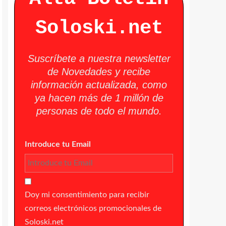
Soloski.net
Suscríbete a nuestra newsletter
de Novedades y recibe
información actualizada, como
ya hacen más de 1 millón de
personas de todo el mundo.
Introduce tu Email
Doy mi consentimiento para recibir
correos electrónicos promocionales de
Soloski.net