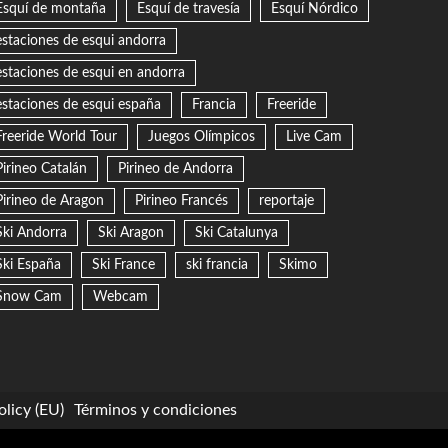
Esquí de montaña
Esquí de travesía
Esquí Nórdico
estaciones de esqui andorra
estaciones de esqui en andorra
estaciones de esqui españa
Francia
Freeride
Freeride World Tour
Juegos Olímpicos
Live Cam
Pirineo Catalán
Pirineo de Andorra
Pirineo de Aragon
Pirineo Francés
reportaje
Ski Andorra
Ski Aragon
Ski Catalunya
Ski España
Ski France
ski francia
Skimo
Snow Cam
Webcam
licy (EU)
Términos y condiciones