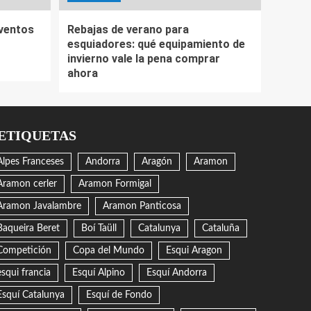
eventos
Rebajas de verano para
esquiadores: qué equipamiento de
invierno vale la pena comprar
ahora
ETIQUETAS
Alpes Franceses
Andorra
Aragón
Aramon
Aramon cerler
Aramon Formigal
Aramon Javalambre
Aramon Panticosa
Baqueira Beret
Boí Taüll
Catalunya
Cataluña
Competición
Copa del Mundo
Esqui Aragon
esqui francia
Esquí Alpino
Esquí Andorra
Esquí Catalunya
Esquí de Fondo