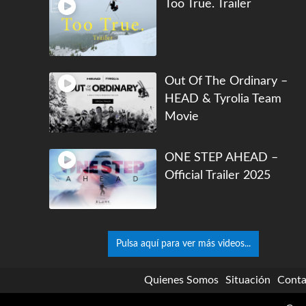
Too True. Trailer
Out Of The Ordinary –
HEAD & Tyrolia Team
Movie
ONE STEP AHEAD –
Official Trailer 2025
Pulsa aquí para ver más videos...
Quienes Somos
Situación
Conta