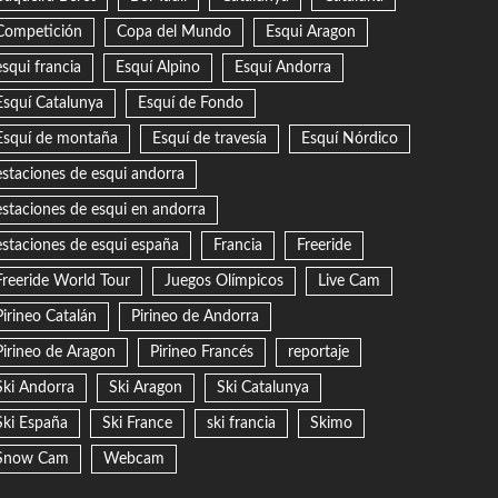
Competición
Copa del Mundo
Esqui Aragon
esqui francia
Esquí Alpino
Esquí Andorra
Esquí Catalunya
Esquí de Fondo
Esquí de montaña
Esquí de travesía
Esquí Nórdico
estaciones de esqui andorra
estaciones de esqui en andorra
estaciones de esqui españa
Francia
Freeride
Freeride World Tour
Juegos Olímpicos
Live Cam
Pirineo Catalán
Pirineo de Andorra
Pirineo de Aragon
Pirineo Francés
reportaje
Ski Andorra
Ski Aragon
Ski Catalunya
Ski España
Ski France
ski francia
Skimo
Snow Cam
Webcam