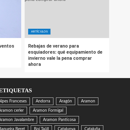
ARTÍCULOS
eventos
Rebajas de verano para
esquiadores: qué equipamiento de
invierno vale la pena comprar
ahora
ETIQUETAS
Alpes Franceses
Andorra
Aragón
Aramon
Aramon cerler
Aramon Formigal
Aramon Javalambre
Aramon Panticosa
Baqueira Beret
Boí Taüll
Catalunya
Cataluña