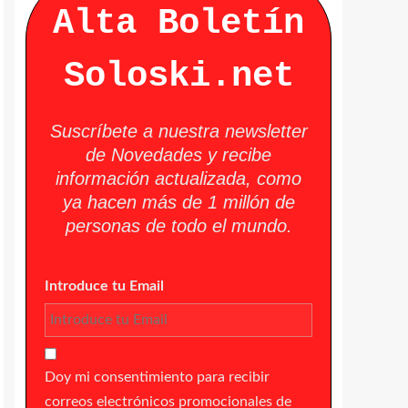
Alta Boletín
Soloski.net
Suscríbete a nuestra newsletter
de Novedades y recibe
información actualizada, como
ya hacen más de 1 millón de
personas de todo el mundo.
Introduce tu Email
Doy mi consentimiento para recibir
correos electrónicos promocionales de