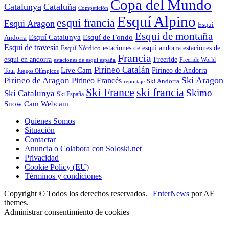
Copa del Mundo
Catalunya
Cataluña
Competición
Esquí Alpino
esqui francia
Esqui Aragon
Esquí
Esquí de montaña
Esquí Catalunya
Esquí de Fondo
Andorra
Esquí de travesía
Esquí Nórdico
estaciones de esqui andorra
estaciones de
Francia
Freeride
esqui en andorra
Freeride World
estaciones de esqui españa
Pirineo Catalán
Live Cam
Pirineo de Andorra
Tour
Juegos Olímpicos
Ski Aragon
Pirineo de Aragon
Pirineo Francés
Ski Andorra
reportaje
Ski France
ski francia
Skimo
Ski Catalunya
Ski España
Webcam
Snow Cam
Quienes Somos
Situación
Contactar
Anuncia o Colabora con Soloski.net
Privacidad
Cookie Policy (EU)
Términos y condiciones
Copyright © Todos los derechos reservados.
|
EnterNews
por AF
themes.
Administrar consentimiento de cookies