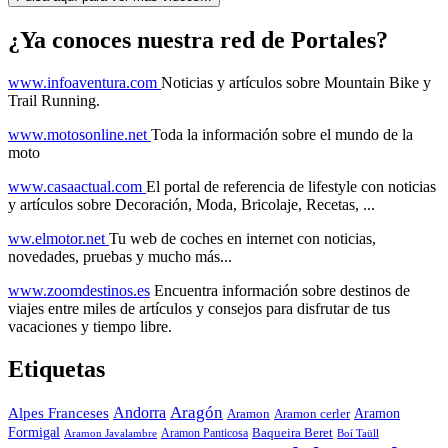
¿Ya conoces nuestra red de Portales?
www.infoaventura.com
Noticias y artículos sobre Mountain Bike y
Trail Running.
www.motosonline.net
Toda la información sobre el mundo de la
moto
www.casaactual.com
El portal de referencia de lifestyle con noticias
y artículos sobre Decoración, Moda, Bricolaje, Recetas, ...
ww.elmotor.net
Tu web de coches en internet con noticias,
novedades, pruebas y mucho más...
www.zoomdestinos.es
Encuentra información sobre destinos de
viajes entre miles de artículos y consejos para disfrutar de tus
vacaciones y tiempo libre.
Etiquetas
Aragón
Andorra
Alpes Franceses
Aramon
Aramon
Aramon cerler
Formigal
Baqueira Beret
Aramon Javalambre
Aramon Panticosa
Boí Taüll