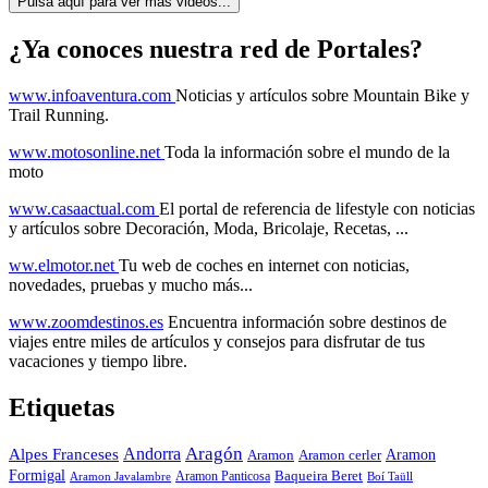
Pulsa aquí para ver más videos...
¿Ya conoces nuestra red de Portales?
www.infoaventura.com
Noticias y artículos sobre Mountain Bike y
Trail Running.
www.motosonline.net
Toda la información sobre el mundo de la
moto
www.casaactual.com
El portal de referencia de lifestyle con noticias
y artículos sobre Decoración, Moda, Bricolaje, Recetas, ...
ww.elmotor.net
Tu web de coches en internet con noticias,
novedades, pruebas y mucho más...
www.zoomdestinos.es
Encuentra información sobre destinos de
viajes entre miles de artículos y consejos para disfrutar de tus
vacaciones y tiempo libre.
Etiquetas
Aragón
Andorra
Alpes Franceses
Aramon
Aramon
Aramon cerler
Formigal
Baqueira Beret
Aramon Javalambre
Aramon Panticosa
Boí Taüll