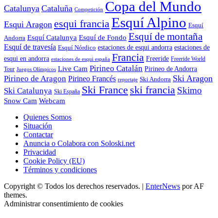
Copa del Mundo
Catalunya
Cataluña
Competición
Esquí Alpino
esqui francia
Esqui Aragon
Esquí
Esquí de montaña
Esquí Catalunya
Esquí de Fondo
Andorra
Esquí de travesía
Esquí Nórdico
estaciones de esqui andorra
estaciones de
Francia
Freeride
esqui en andorra
Freeride World
estaciones de esqui españa
Pirineo Catalán
Live Cam
Pirineo de Andorra
Tour
Juegos Olímpicos
Ski Aragon
Pirineo de Aragon
Pirineo Francés
Ski Andorra
reportaje
Ski France
ski francia
Skimo
Ski Catalunya
Ski España
Webcam
Snow Cam
Quienes Somos
Situación
Contactar
Anuncia o Colabora con Soloski.net
Privacidad
Cookie Policy (EU)
Términos y condiciones
Copyright © Todos los derechos reservados.
|
EnterNews
por AF
themes.
Administrar consentimiento de cookies