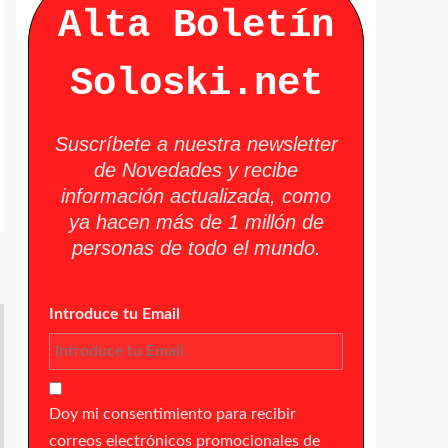
Alta Boletín
Soloski.net
Suscríbete a nuestra newsletter
de Novedades y recibe
información actualizada, como
ya hacen más de 1 millón de
personas de todo el mundo.
Introduce tu Email
Doy mi consentimiento para recibir
correos electrónicos promocionales de