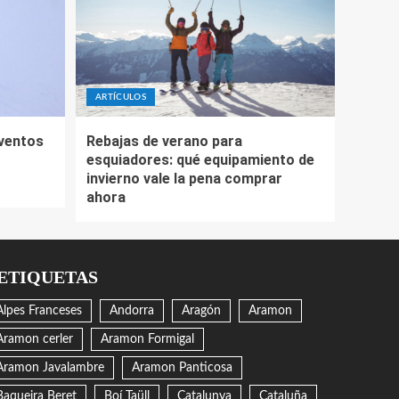
ARTÍCULOS
eventos
Rebajas de verano para
esquiadores: qué equipamiento de
invierno vale la pena comprar
ahora
ETIQUETAS
Alpes Franceses
Andorra
Aragón
Aramon
Aramon cerler
Aramon Formigal
Aramon Javalambre
Aramon Panticosa
Baqueira Beret
Boí Taüll
Catalunya
Cataluña