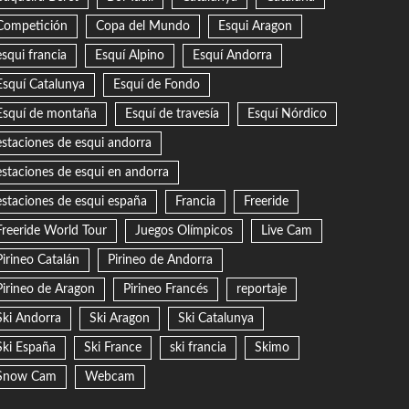
Competición
Copa del Mundo
Esqui Aragon
esqui francia
Esquí Alpino
Esquí Andorra
Esquí Catalunya
Esquí de Fondo
Esquí de montaña
Esquí de travesía
Esquí Nórdico
estaciones de esqui andorra
estaciones de esqui en andorra
estaciones de esqui españa
Francia
Freeride
Freeride World Tour
Juegos Olímpicos
Live Cam
Pirineo Catalán
Pirineo de Andorra
Pirineo de Aragon
Pirineo Francés
reportaje
Ski Andorra
Ski Aragon
Ski Catalunya
Ski España
Ski France
ski francia
Skimo
Snow Cam
Webcam