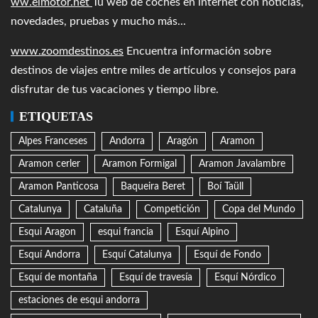
Aramon cerler
Aramon Formigal
Aramon Javalambre
Aramon Panticosa
Baqueira Beret
Boí Taüll
Catalunya
Cataluña
Competición
Copa del Mundo
Esqui Aragon
esqui francia
Esquí Alpino
Esquí Andorra
Esquí Catalunya
Esquí de Fondo
Esquí de montaña
Esquí de travesía
Esquí Nórdico
estaciones de esqui andorra
estaciones de esqui en andorra
estaciones de esqui españa
Francia
Freeride
Freeride World Tour
Juegos Olímpicos
Live Cam
Pirineo Catalán
Pirineo de Andorra
Pirineo de Aragon
Pirineo Francés
reportaje
Ski Andorra
Ski Aragon
Ski Catalunya
Ski España
Ski France
ski francia
Skimo
Snow Cam
Webcam