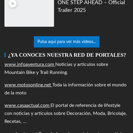
Mountain Bike y Trail Running.
www.motosonline.net
Toda la información sobre el mundo
de la moto
www.casaactual.com
El portal de referencia de lifestyle
con noticias y artículos sobre Decoración, Moda, Bricolaje,
Recetas, ...
ww.elmotor.net
Tu web de coches en internet con noticias,
novedades, pruebas y mucho más...
www.zoomdestinos.es
Encuentra información sobre
destinos de viajes entre miles de artículos y consejos para
disfrutar de tus vacaciones y tiempo libre.
ETIQUETAS
Alpes Franceses
Andorra
Aragón
Aramon