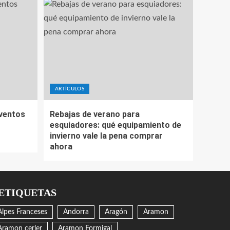
ARTÍCULOS
eventos
Rebajas de verano para
esquiadores: qué equipamiento de
invierno vale la pena comprar
ahora
ETIQUETAS
Alpes Franceses
Andorra
Aragón
Aramon
Aramon cerler
Aramon Formigal