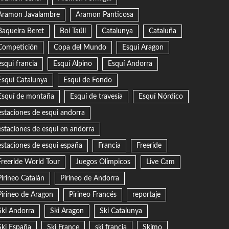
Aramon Javalambre
Aramon Panticosa
Baqueira Beret
Boí Taüll
Catalunya
Cataluña
Competición
Copa del Mundo
Esqui Aragon
esqui francia
Esquí Alpino
Esquí Andorra
Esquí Catalunya
Esquí de Fondo
Esquí de montaña
Esquí de travesía
Esquí Nórdico
estaciones de esqui andorra
estaciones de esqui en andorra
estaciones de esqui españa
Francia
Freeride
Freeride World Tour
Juegos Olímpicos
Live Cam
Pirineo Catalán
Pirineo de Andorra
Pirineo de Aragon
Pirineo Francés
reportaje
Ski Andorra
Ski Aragon
Ski Catalunya
Ski España
Ski France
ski francia
Skimo