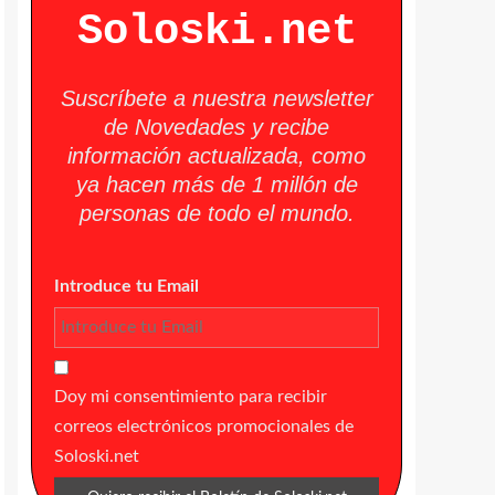
Soloski.net
Suscríbete a nuestra newsletter
de Novedades y recibe
información actualizada, como
ya hacen más de 1 millón de
personas de todo el mundo.
Introduce tu Email
Doy mi consentimiento para recibir
correos electrónicos promocionales de
Soloski.net