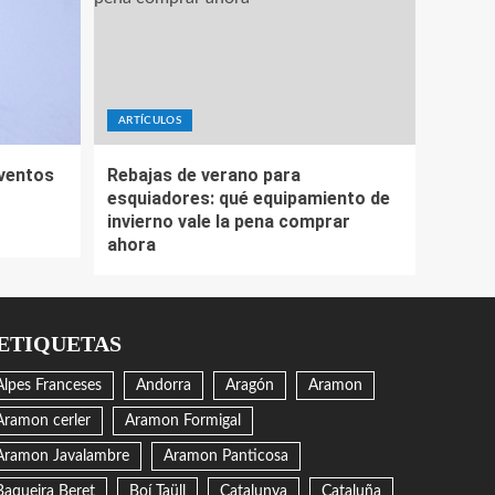
ARTÍCULOS
eventos
Rebajas de verano para
esquiadores: qué equipamiento de
invierno vale la pena comprar
ahora
ETIQUETAS
Alpes Franceses
Andorra
Aragón
Aramon
Aramon cerler
Aramon Formigal
Aramon Javalambre
Aramon Panticosa
Baqueira Beret
Boí Taüll
Catalunya
Cataluña