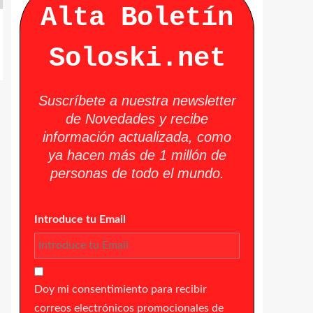
Alta Boletín
Soloski.net
Suscríbete a nuestra newsletter
de Novedades y recibe
información actualizada, como
ya hacen más de 1 millón de
personas de todo el mundo.
Introduce tu Email
Doy mi consentimiento para recibir
correos electrónicos promocionales de