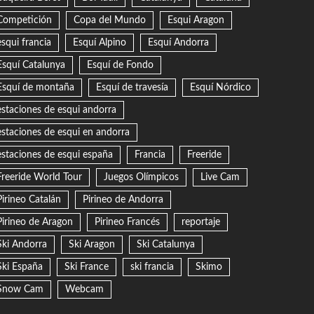
Competición
Copa del Mundo
Esqui Aragon
esqui francia
Esquí Alpino
Esquí Andorra
Esquí Catalunya
Esquí de Fondo
Esquí de montaña
Esquí de travesía
Esquí Nórdico
estaciones de esqui andorra
estaciones de esqui en andorra
estaciones de esqui españa
Francia
Freeride
Freeride World Tour
Juegos Olímpicos
Live Cam
Pirineo Catalán
Pirineo de Andorra
Pirineo de Aragon
Pirineo Francés
reportaje
Ski Andorra
Ski Aragon
Ski Catalunya
Ski España
Ski France
ski francia
Skimo
Snow Cam
Webcam