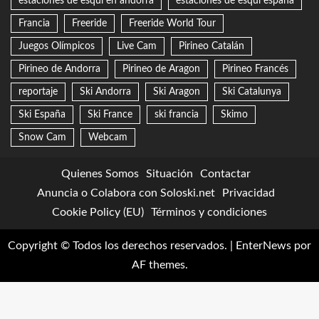
estaciones de esqui en andorra
estaciones de esqui españa
Francia
Freeride
Freeride World Tour
Juegos Olímpicos
Live Cam
Pirineo Catalán
Pirineo de Andorra
Pirineo de Aragon
Pirineo Francés
reportaje
Ski Andorra
Ski Aragon
Ski Catalunya
Ski España
Ski France
ski francia
Skimo
Snow Cam
Webcam
Quienes Somos
Situación
Contactar
Anuncia o Colabora con Soloski.net
Privacidad
Cookie Policy (EU)
Términos y condiciones
Copyright © Todos los derechos reservados.
|
EnterNews
por
AF themes.