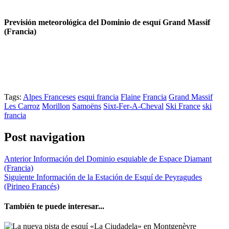
Previsión meteorológica del Dominio de esquí Grand Massif
(Francia)
Tags:
Alpes Franceses
esqui francia
Flaine
Francia
Grand Massif
Les Carroz
Morillon
Samoëns
Sixt-Fer-A-Cheval
Ski France
ski
francia
Post navigation
Anterior
Información del Dominio esquiable de Espace Diamant
(Francia)
Siguiente
Información de la Estación de Esquí de Peyragudes
(Pirineo Francés)
También te puede interesar...