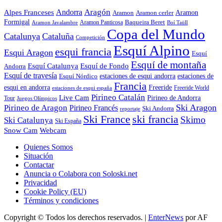
Aragón
Andorra
Alpes Franceses
Aramon
Aramon
Aramon cerler
Formigal
Baqueira Beret
Aramon Javalambre
Aramon Panticosa
Boí Taüll
Copa del Mundo
Catalunya
Cataluña
Competición
Esquí Alpino
esqui francia
Esqui Aragon
Esquí
Esquí de montaña
Esquí Catalunya
Esquí de Fondo
Andorra
Esquí de travesía
Esquí Nórdico
estaciones de esqui andorra
estaciones de
Francia
Freeride
esqui en andorra
Freeride World
estaciones de esqui españa
Pirineo Catalán
Live Cam
Pirineo de Andorra
Tour
Juegos Olímpicos
Ski Aragon
Pirineo de Aragon
Pirineo Francés
Ski Andorra
reportaje
Ski France
ski francia
Skimo
Ski Catalunya
Ski España
Webcam
Snow Cam
Quienes Somos
Situación
Contactar
Anuncia o Colabora con Soloski.net
Privacidad
Cookie Policy (EU)
Términos y condiciones
Copyright © Todos los derechos reservados.
|
EnterNews
por AF