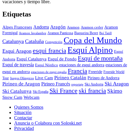
vacaciones y tiempo libre.
Etiquetas
Aragón
Andorra
Alpes Franceses
Aramon
Aramon
Aramon cerler
Formigal
Baqueira Beret
Aramon Javalambre
Aramon Panticosa
Boí Taüll
Copa del Mundo
Catalunya
Cataluña
Competición
Esquí Alpino
esqui francia
Esqui Aragon
Esquí
Esquí de montaña
Esquí Catalunya
Esquí de Fondo
Andorra
Esquí de travesía
Esquí Nórdico
estaciones de esqui andorra
estaciones de
Francia
Freeride
esqui en andorra
Freeride World
estaciones de esqui españa
Pirineo Catalán
Live Cam
Pirineo de Andorra
Tour
Juegos Olímpicos
Ski Aragon
Pirineo de Aragon
Pirineo Francés
Ski Andorra
reportaje
Ski France
ski francia
Skimo
Ski Catalunya
Ski España
Webcam
Snow Cam
Quienes Somos
Situación
Contactar
Anuncia o Colabora con Soloski.net
Privacidad