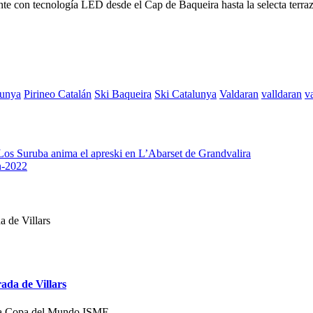
ante con tecnología LED desde el Cap de Baqueira hasta la selecta terra
lunya
Pirineo Catalán
Ski Baqueira
Ski Catalunya
Valdaran
valldaran
v
Los Suruba anima el apreski en L’Abarset de Grandvalira
n-2022
rada de Villars