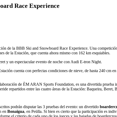
board Race Experience
edición de la BBB Ski and Snowboard Race Experience. Una competición 
nes de la Estación, que cuenta ahora mismo con 162 km esquiables.
ret y un espectacular evento de noche con Audi E-tron Night.
tación cuenta con perfectas condiciones de nieve, de hasta 240 cm en l
aboración de ÈM ARAN Sports Foundation, es una divertida prueba ind
eride repartidos entre las cuatro áreas de la Estación: Baqueira, Beret,
nscritos podrán disputar las 3 pruebas del evento: un divertido
boarderc
an en
Bonaigua
, en Peülla. Si bien es cierto que la participación es indi
forme el criterio de cada uno de los jueces y las bajadas de boardercro