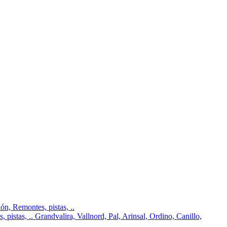
n, Remontes, pistas, ..
pistas, .. Grandvalira, Vallnord, Pal, Arinsal, Ordino, Canillo,