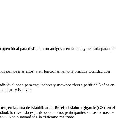
open ideal para disfrutar con amigos o en familia y pensada para que
os puntos más altos, y en funcionamiento la práctica totalidad con
ividual open para esquiadores y snowboarders a partir de 6 años en
 Bonaigua y Baciver.
ross
, en la zona de Blanhiblar de
Beret
; el
slalom gigante
(GS), en el
vidual, lo divertido es juntarse con otros participantes en los tramos de
ss y GS se puntuará según el tiempo realizado.