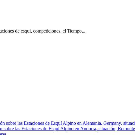
taciones de esquí, competiciones, el Tiempo,..
ón sobre las Estaciones de Esquí Alpino en Alemania, Germany, situació
n sobre las Estaciones de Esquí Alpino en Andorra, situación, Remontes, 
asa.