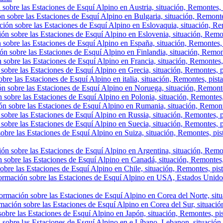
sobre las Estaciones de Esquí Alpino en Austria, situación, Remontes, p
n sobre las Estaciones de Esquí Alpino en Bulgaria, situación, Remontes,
ión sobre las Estaciones de Esquí Alpino en Eslovaquia, situación, Rem
ón sobre las Estaciones de Esquí Alpino en Eslovenia, situación, Remont
 sobre las Estaciones de Esquí Alpino en España, situación, Remontes, 
ón sobre las Estaciones de Esquí Alpino en Finlandia, situación, Remon
 sobre las Estaciones de Esquí Alpino en Francia, situación, Remontes,
sobre las Estaciones de Esquí Alpino en Grecia, situación, Remontes, p
bre las Estaciones de Esquí Alpino en italia, situación, Remontes, pist
ón sobre las Estaciones de Esquí Alpino en Noruega, situación, Remonte
 sobre las Estaciones de Esquí Alpino en Polonia, situación, Remontes,
ón sobre las Estaciones de Esquí Alpino en Rumania, situación, Remont
sobre las Estaciones de Esquí Alpino en Russia, situación, Remontes, p
sobre las Estaciones de Esquí Alpino en Suecia, situación, Remontes, p
obre las Estaciones de Esquí Alpino en Suiza, situación, Remontes, pis
ón sobre las Estaciones de Esquí Alpino en Argentina, situación, Remont
 sobre las Estaciones de Esquí Alpino en Canadá, situación, Remontes, p
obre las Estaciones de Esquí Alpino en Chile, situación, Remontes, pista
ormación sobre las Estaciones de Esquí Alpino en USA, Estados Unidos,
ormación sobre las Estaciones de Esquí Alpino en Corea del Norte, situa
mación sobre las Estaciones de Esquí Alpino en Corea del Sur, situación
obre las Estaciones de Esquí Alpino en Japón, situación, Remontes, pist
 sobre las Estaciones de Esquí Alpino en e Líbano, Lebanon, situación, 