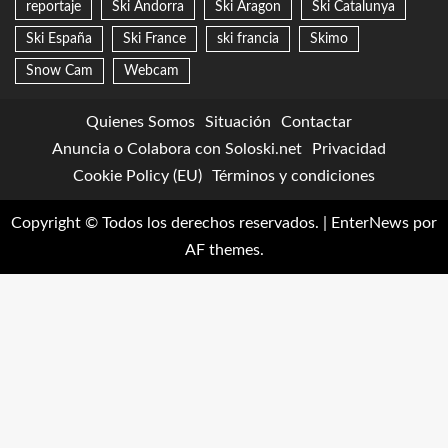
reportaje
Ski Andorra
Ski Aragon
Ski Catalunya
Ski España
Ski France
ski francia
Skimo
Snow Cam
Webcam
Quienes Somos
Situación
Contactar
Anuncia o Colabora con Soloski.net
Privacidad
Cookie Policy (EU)
Términos y condiciones
Copyright © Todos los derechos reservados.
|
EnterNews
por
AF themes.