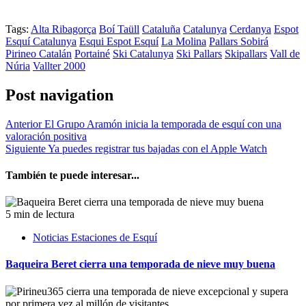
Tags:
Alta Ribagorça
Boí Taüll
Cataluña
Catalunya
Cerdanya
Espot
Esquí Catalunya
Esqui Espot Esquí
La Molina
Pallars Sobirá
Pirineo Catalán
Portainé
Ski Catalunya
Ski Pallars
Skipallars
Vall de
Núria
Vallter 2000
Post navigation
Anterior
El Grupo Aramón inicia la temporada de esquí con una
valoración positiva
Siguiente
Ya puedes registrar tus bajadas con el Apple Watch
También te puede interesar...
5 min de lectura
Noticias Estaciones de Esquí
Baqueira Beret cierra una temporada de nieve muy buena