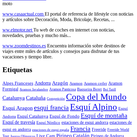
moto
www.casaactual.com
El portal de referencia de lifestyle con noticias
y artículos sobre Decoración, Moda, Bricolaje, Recetas, ...
ww.elmotor.net
Tu web de coches en internet con noticias,
novedades, pruebas y mucho más...
www.zoomdestinos.es
Encuentra información sobre destinos de
viajes entre miles de artículos y consejos para disfrutar de tus
vacaciones y tiempo libre.
Etiquetas
Aragón
Andorra
Alpes Franceses
Aramon
Aramon
Aramon cerler
Formigal
Baqueira Beret
Aramon Javalambre
Aramon Panticosa
Boí Taüll
Copa del Mundo
Catalunya
Cataluña
Competición
Esquí Alpino
esqui francia
Esqui Aragon
Esquí
Esquí de montaña
Esquí Catalunya
Esquí de Fondo
Andorra
Esquí de travesía
Esquí Nórdico
estaciones de esqui andorra
estaciones de
Francia
Freeride
esqui en andorra
Freeride World
estaciones de esqui españa
Pirineo Catalán
Live Cam
Pirineo de Andorra
Tour
Juegos Olímpicos