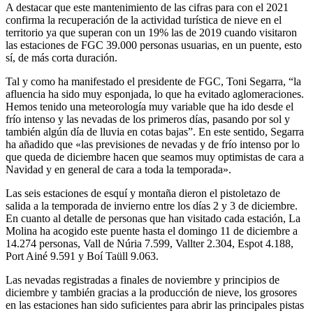
A destacar que este mantenimiento de las cifras para con el 2021
confirma la recuperación de la actividad turística de nieve en el
territorio ya que superan con un 19% las de 2019 cuando visitaron
las estaciones de FGC 39.000 personas usuarias, en un puente, esto
sí, de más corta duración.
Tal y como ha manifestado el presidente de FGC, Toni Segarra, “la
afluencia ha sido muy esponjada, lo que ha evitado aglomeraciones.
Hemos tenido una meteorología muy variable que ha ido desde el
frío intenso y las nevadas de los primeros días, pasando por sol y
también algún día de lluvia en cotas bajas”. En este sentido, Segarra
ha añadido que «las previsiones de nevadas y de frío intenso por lo
que queda de diciembre hacen que seamos muy optimistas de cara a
Navidad y en general de cara a toda la temporada».
Las seis estaciones de esquí y montaña dieron el pistoletazo de
salida a la temporada de invierno entre los días 2 y 3 de diciembre.
En cuanto al detalle de personas que han visitado cada estación, La
Molina ha acogido este puente hasta el domingo 11 de diciembre a
14.274 personas, Vall de Núria 7.599, Vallter 2.304, Espot 4.188,
Port Ainé 9.591 y Boí Taüll 9.063.
Las nevadas registradas a finales de noviembre y principios de
diciembre y también gracias a la producción de nieve, los grosores
en las estaciones han sido suficientes para abrir las principales pistas