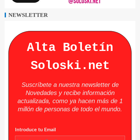
NEWSLETTER
Alta Boletín
Soloski.net
Suscríbete a nuestra newsletter de
Novedades y recibe información
actualizada, como ya hacen más de 1
millón de personas de todo el mundo.
Introduce tu Email