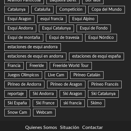
Aramon Panticosa
Baqueira Beret
Boí Taüll
Catalunya
Cataluña
Competición
Copa del Mundo
Esqui Aragon
esqui francia
Esquí Alpino
Esquí Andorra
Esquí Catalunya
Esquí de Fondo
Esquí de montaña
Esquí de travesía
Esquí Nórdico
estaciones de esqui andorra
estaciones de esqui en andorra
estaciones de esqui españa
Francia
Freeride
Freeride World Tour
Juegos Olímpicos
Live Cam
Pirineo Catalán
Pirineo de Andorra
Pirineo de Aragon
Pirineo Francés
reportaje
Ski Andorra
Ski Aragon
Ski Catalunya
Ski España
Ski France
ski francia
Skimo
Snow Cam
Webcam
Quienes Somos
Situación
Contactar