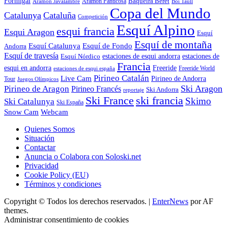
Formigal
Baqueira Beret
Aramon Javalambre
Aramon Panticosa
Boí Taüll
Copa del Mundo
Catalunya
Cataluña
Competición
Esquí Alpino
esqui francia
Esqui Aragon
Esquí
Esquí de montaña
Esquí Catalunya
Esquí de Fondo
Andorra
Esquí de travesía
Esquí Nórdico
estaciones de esqui andorra
estaciones de
Francia
Freeride
esqui en andorra
Freeride World
estaciones de esqui españa
Pirineo Catalán
Live Cam
Pirineo de Andorra
Tour
Juegos Olímpicos
Ski Aragon
Pirineo de Aragon
Pirineo Francés
Ski Andorra
reportaje
Ski France
ski francia
Skimo
Ski Catalunya
Ski España
Webcam
Snow Cam
Quienes Somos
Situación
Contactar
Anuncia o Colabora con Soloski.net
Privacidad
Cookie Policy (EU)
Términos y condiciones
Copyright © Todos los derechos reservados.
|
EnterNews
por AF
themes.
Administrar consentimiento de cookies