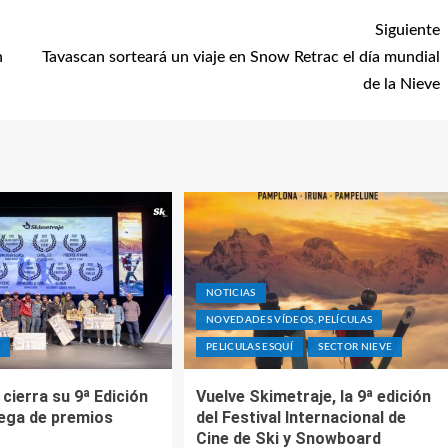
Siguiente
n
Tavascan sorteará un viaje en Snow Retrac el día mundial
de la Nieve
NOTICIAS
NOVEDADES VÍDEOS, PELÍCULAS
E
PELICULAS ESQUÍ
SECTOR NIEVE
cierra su 9ª Edición
Vuelve Skimetraje, la 9ª edición
rega de premios
del Festival Internacional de
Cine de Ski y Snowboard