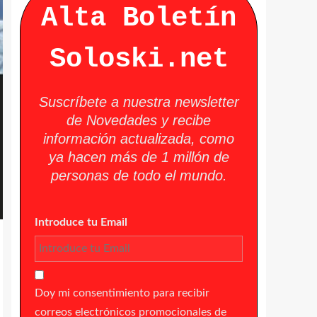
Alta Boletín
Soloski.net
Suscríbete a nuestra newsletter
de Novedades y recibe
información actualizada, como
ya hacen más de 1 millón de
personas de todo el mundo.
Introduce tu Email
Doy mi consentimiento para recibir
correos electrónicos promocionales de