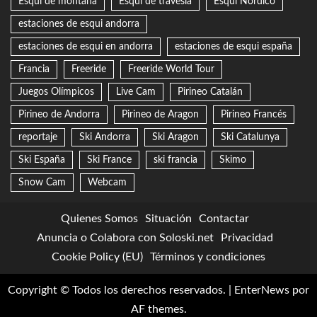
Esquí de montaña
Esquí de travesía
Esquí Nórdico
estaciones de esqui andorra
estaciones de esqui en andorra
estaciones de esqui españa
Francia
Freeride
Freeride World Tour
Juegos Olímpicos
Live Cam
Pirineo Catalán
Pirineo de Andorra
Pirineo de Aragon
Pirineo Francés
reportaje
Ski Andorra
Ski Aragon
Ski Catalunya
Ski España
Ski France
ski francia
Skimo
Snow Cam
Webcam
Quienes Somos
Situación
Contactar
Anuncia o Colabora con Soloski.net
Privacidad
Cookie Policy (EU)
Términos y condiciones
Copyright © Todos los derechos reservados.
|
EnterNews
por
AF themes.