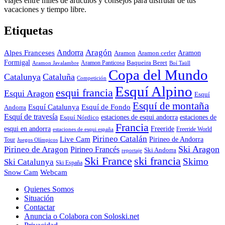
viajes entre miles de artículos y consejos para disfrutar de tus
vacaciones y tiempo libre.
Etiquetas
Aragón
Andorra
Alpes Franceses
Aramon
Aramon
Aramon cerler
Formigal
Baqueira Beret
Aramon Javalambre
Aramon Panticosa
Boí Taüll
Copa del Mundo
Catalunya
Cataluña
Competición
Esquí Alpino
esqui francia
Esqui Aragon
Esquí
Esquí de montaña
Esquí Catalunya
Esquí de Fondo
Andorra
Esquí de travesía
Esquí Nórdico
estaciones de esqui andorra
estaciones de
Francia
Freeride
esqui en andorra
Freeride World
estaciones de esqui españa
Pirineo Catalán
Live Cam
Pirineo de Andorra
Tour
Juegos Olímpicos
Ski Aragon
Pirineo de Aragon
Pirineo Francés
Ski Andorra
reportaje
Ski France
ski francia
Skimo
Ski Catalunya
Ski España
Webcam
Snow Cam
Quienes Somos
Situación
Contactar
Anuncia o Colabora con Soloski.net