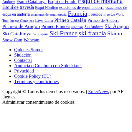
Esquí de montaña
Esquí Catalunya
Esquí de Fondo
Andorra
Esquí de travesía
Esquí Nórdico
estaciones de esqui andorra
estaciones de
Francia
Freeride
esqui en andorra
Freeride World
estaciones de esqui españa
Pirineo Catalán
Live Cam
Pirineo de Andorra
Tour
Juegos Olímpicos
Ski Aragon
Pirineo de Aragon
Pirineo Francés
Ski Andorra
reportaje
Ski France
ski francia
Skimo
Ski Catalunya
Ski España
Webcam
Snow Cam
Quienes Somos
Situación
Contactar
Anuncia o Colabora con Soloski.net
Privacidad
Cookie Policy (EU)
Términos y condiciones
Copyright © Todos los derechos reservados.
|
EnterNews
por AF
themes.
Administrar consentimiento de cookies