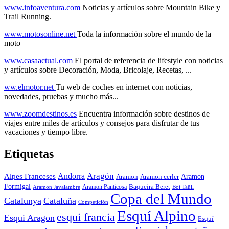
www.infoaventura.com
Noticias y artículos sobre Mountain Bike y
Trail Running.
www.motosonline.net
Toda la información sobre el mundo de la
moto
www.casaactual.com
El portal de referencia de lifestyle con noticias
y artículos sobre Decoración, Moda, Bricolaje, Recetas, ...
ww.elmotor.net
Tu web de coches en internet con noticias,
novedades, pruebas y mucho más...
www.zoomdestinos.es
Encuentra información sobre destinos de
viajes entre miles de artículos y consejos para disfrutar de tus
vacaciones y tiempo libre.
Etiquetas
Aragón
Andorra
Alpes Franceses
Aramon
Aramon
Aramon cerler
Formigal
Baqueira Beret
Aramon Javalambre
Aramon Panticosa
Boí Taüll
Copa del Mundo
Catalunya
Cataluña
Competición
Esquí Alpino
esqui francia
Esqui Aragon
Esquí