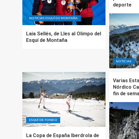
deporte
NOTICIAS ESQUÍ DE MONTAÑA
Laia Sellés, de Lles al Olimpo del
Esquí de Montaña
NOTICIAS
Varias Est
Nórdico Ca
fin de sem
ESQUÍ DE FONDO
La Copa de España Iberdrola de