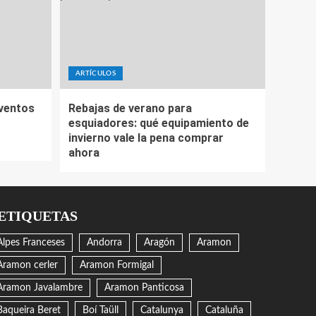
ARTÍCULOS
eventos
Rebajas de verano para
esquiadores: qué equipamiento de
invierno vale la pena comprar
ahora
ETIQUETAS
Alpes Franceses
Andorra
Aragón
Aramon
Aramon cerler
Aramon Formigal
Aramon Javalambre
Aramon Panticosa
Baqueira Beret
Boí Taüll
Catalunya
Cataluña