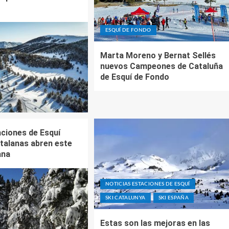
ESQUÍ DE FONDO
Marta Moreno y Bernat Sellés
nuevos Campeones de Cataluña
de Esquí de Fondo
aciones de Esquí
talanas abren este
ana
NOTICIAS ESTACIONES DE ESQUÍ
SKI CATALUNYA
SKI ESPAÑA
Estas son las mejoras en las