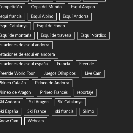
Competición
Copa del Mundo
Esqui Aragon
esqui francia
Esquí Alpino
Esquí Andorra
Esquí Catalunya
Esquí de Fondo
Esquí de montaña
Esquí de travesía
Esquí Nórdico
estaciones de esqui andorra
estaciones de esqui en andorra
estaciones de esqui españa
Francia
Freeride
Freeride World Tour
Juegos Olímpicos
Live Cam
Pirineo Catalán
Pirineo de Andorra
Pirineo de Aragon
Pirineo Francés
reportaje
Ski Andorra
Ski Aragon
Ski Catalunya
Ski España
Ski France
ski francia
Skimo
Snow Cam
Webcam