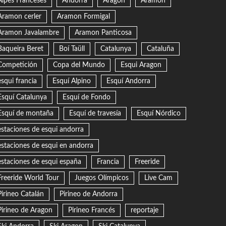
Alpes Franceses
Andorra
Aragón
Aramon
Aramon cerler
Aramon Formigal
Aramon Javalambre
Aramon Panticosa
Baqueira Beret
Boí Taüll
Catalunya
Cataluña
Competición
Copa del Mundo
Esqui Aragon
esqui francia
Esquí Alpino
Esquí Andorra
Esquí Catalunya
Esquí de Fondo
Esquí de montaña
Esquí de travesía
Esquí Nórdico
estaciones de esqui andorra
estaciones de esqui en andorra
estaciones de esqui españa
Francia
Freeride
Freeride World Tour
Juegos Olímpicos
Live Cam
Pirineo Catalán
Pirineo de Andorra
Pirineo de Aragon
Pirineo Francés
reportaje