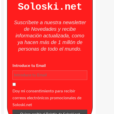
Soloski.net
Suscríbete a nuestra newsletter
de Novedades y recibe
información actualizada, como
ya hacen más de 1 millón de
personas de todo el mundo.
Introduce tu Email
Doy mi consentimiento para recibir
correos electrónicos promocionales de
Soloski.net