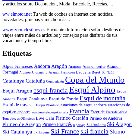
y artículos sobre Decoración, Moda, Bricolaje, Recetas, ...
ww.elmotor.net
Tu web de coches en internet con noticias,
novedades, pruebas y mucho más...
www.zoomdestinos.es
Encuentra información sobre destinos de
viajes entre miles de artículos y consejos para disfrutar de tus
vacaciones y tiempo libre.
Etiquetas
Aragón
Andorra
Alpes Franceses
Aramon
Aramon
Aramon cerler
Formigal
Baqueira Beret
Aramon Javalambre
Aramon Panticosa
Boí Taüll
Copa del Mundo
Catalunya
Cataluña
Competición
Esquí Alpino
esqui francia
Esqui Aragon
Esquí
Esquí de montaña
Esquí Catalunya
Esquí de Fondo
Andorra
Esquí de travesía
Esquí Nórdico
estaciones de esqui andorra
estaciones de
Francia
Freeride
esqui en andorra
Freeride World
estaciones de esqui españa
Pirineo Catalán
Live Cam
Pirineo de Andorra
Tour
Juegos Olímpicos
Ski Aragon
Pirineo de Aragon
Pirineo Francés
Ski Andorra
reportaje
Ski France
ski francia
Skimo
Ski Catalunya
Ski España