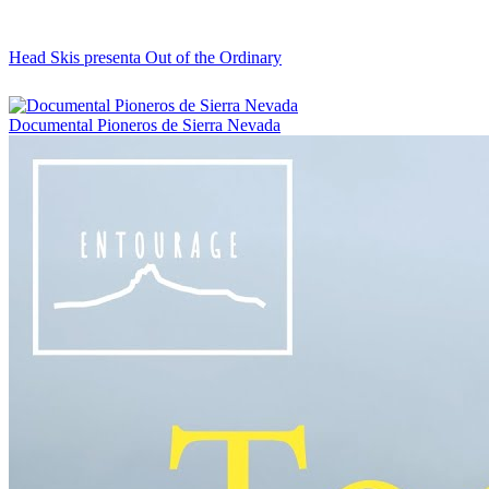
Head Skis presenta Out of the Ordinary
Documental Pioneros de Sierra Nevada