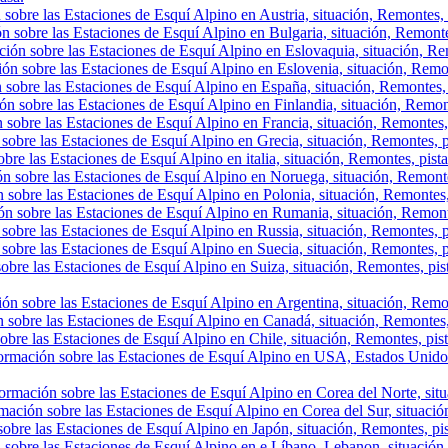
sobre las Estaciones de Esquí Alpino en Austria, situación, Remontes, p
n sobre las Estaciones de Esquí Alpino en Bulgaria, situación, Remontes,
ión sobre las Estaciones de Esquí Alpino en Eslovaquia, situación, Rem
ón sobre las Estaciones de Esquí Alpino en Eslovenia, situación, Remont
 sobre las Estaciones de Esquí Alpino en España, situación, Remontes, 
ón sobre las Estaciones de Esquí Alpino en Finlandia, situación, Remon
 sobre las Estaciones de Esquí Alpino en Francia, situación, Remontes,
sobre las Estaciones de Esquí Alpino en Grecia, situación, Remontes, p
bre las Estaciones de Esquí Alpino en italia, situación, Remontes, pist
ón sobre las Estaciones de Esquí Alpino en Noruega, situación, Remonte
 sobre las Estaciones de Esquí Alpino en Polonia, situación, Remontes,
ón sobre las Estaciones de Esquí Alpino en Rumania, situación, Remont
sobre las Estaciones de Esquí Alpino en Russia, situación, Remontes, p
sobre las Estaciones de Esquí Alpino en Suecia, situación, Remontes, p
obre las Estaciones de Esquí Alpino en Suiza, situación, Remontes, pis
ón sobre las Estaciones de Esquí Alpino en Argentina, situación, Remont
 sobre las Estaciones de Esquí Alpino en Canadá, situación, Remontes, p
obre las Estaciones de Esquí Alpino en Chile, situación, Remontes, pista
ormación sobre las Estaciones de Esquí Alpino en USA, Estados Unidos,
ormación sobre las Estaciones de Esquí Alpino en Corea del Norte, situa
mación sobre las Estaciones de Esquí Alpino en Corea del Sur, situación
obre las Estaciones de Esquí Alpino en Japón, situación, Remontes, pist
 sobre las Estaciones de Esquí Alpino en e Líbano, Lebanon, situación, 