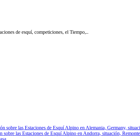
taciones de esquí, competiciones, el Tiempo,..
ón sobre las Estaciones de Esquí Alpino en Alemania, Germany, situació
n sobre las Estaciones de Esquí Alpino en Andorra, situación, Remontes, 
asa.