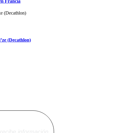
en Francia
’ze (Decathlon)
i.net
recibe información