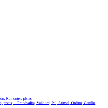
n, Remontes, pistas, ..
pistas, .. Grandvalira, Vallnord, Pal, Arinsal, Ordino, Canillo,