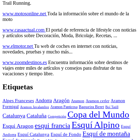
Trail Running.
www.motosonline.net
Toda la información sobre el mundo de la
moto
www.casaactual.com
El portal de referencia de lifestyle con noticias
y artículos sobre Decoración, Moda, Bricolaje, Recetas, ...
ww.elmotor.net
Tu web de coches en internet con noticias,
novedades, pruebas y mucho más...
www.zoomdestinos.es
Encuentra información sobre destinos de
viajes entre miles de artículos y consejos para disfrutar de tus
vacaciones y tiempo libre.
Etiquetas
Aragón
Andorra
Alpes Franceses
Aramon
Aramon
Aramon cerler
Formigal
Baqueira Beret
Aramon Javalambre
Aramon Panticosa
Boí Taüll
Copa del Mundo
Catalunya
Cataluña
Competición
Esquí Alpino
esqui francia
Esqui Aragon
Esquí
Esquí de montaña
Esquí Catalunya
Esquí de Fondo
Andorra