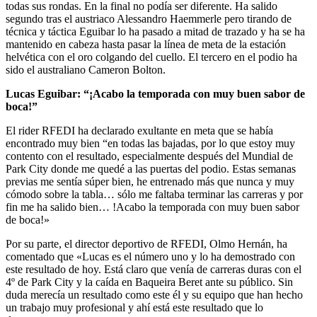
todas sus rondas. En la final no podía ser diferente. Ha salido
segundo tras el austriaco Alessandro Haemmerle pero tirando de
técnica y táctica Eguibar lo ha pasado a mitad de trazado y ha se ha
mantenido en cabeza hasta pasar la línea de meta de la estación
helvética con el oro colgando del cuello. El tercero en el podio ha
sido el australiano Cameron Bolton.
Lucas Eguibar: “¡Acabo la temporada con muy buen sabor de
boca!”
El rider RFEDI ha declarado exultante en meta que se había
encontrado muy bien “en todas las bajadas, por lo que estoy muy
contento con el resultado, especialmente después del Mundial de
Park City donde me quedé a las puertas del podio. Estas semanas
previas me sentía súper bien, he entrenado más que nunca y muy
cómodo sobre la tabla… sólo me faltaba terminar las carreras y por
fin me ha salido bien… !Acabo la temporada con muy buen sabor
de boca!»
Por su parte, el director deportivo de RFEDI, Olmo Hernán, ha
comentado que «Lucas es el número uno y lo ha demostrado con
este resultado de hoy. Está claro que venía de carreras duras con el
4º de Park City y la caída en Baqueira Beret ante su público. Sin
duda merecía un resultado como este él y su equipo que han hecho
un trabajo muy profesional y ahí está este resultado que lo