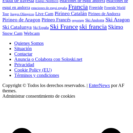
Esquí de travesía
Esquí Nórdico
estaciones de esqui andorra
estaciones de
Francia
Freeride
esqui en andorra
Freeride World
estaciones de esqui españa
Pirineo Catalán
Live Cam
Pirineo de Andorra
Tour
Juegos Olímpicos
Ski Aragon
Pirineo de Aragon
Pirineo Francés
Ski Andorra
reportaje
Ski France
ski francia
Skimo
Ski Catalunya
Ski España
Webcam
Snow Cam
Quienes Somos
Situación
Contactar
Anuncia o Colabora con Soloski.net
Privacidad
Cookie Policy (EU)
Términos y condiciones
Copyright © Todos los derechos reservados.
|
EnterNews
por AF
themes.
Administrar consentimiento de cookies