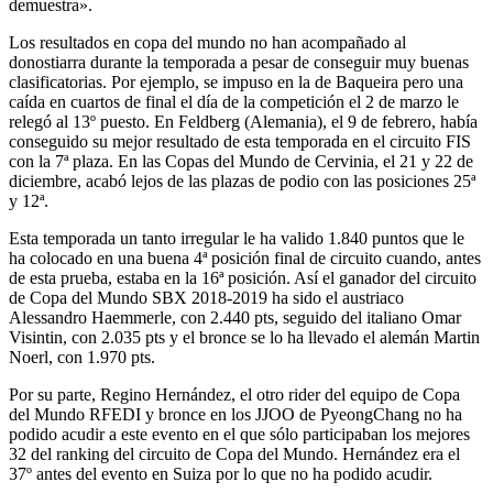
demuestra».
Los resultados en copa del mundo no han acompañado al
donostiarra durante la temporada a pesar de conseguir muy buenas
clasificatorias. Por ejemplo, se impuso en la de Baqueira pero una
caída en cuartos de final el día de la competición el 2 de marzo le
relegó al 13º puesto. En Feldberg (Alemania), el 9 de febrero, había
conseguido su mejor resultado de esta temporada en el circuito FIS
con la 7ª plaza. En las Copas del Mundo de Cervinia, el 21 y 22 de
diciembre, acabó lejos de las plazas de podio con las posiciones 25ª
y 12ª.
Esta temporada un tanto irregular le ha valido 1.840 puntos que le
ha colocado en una buena 4ª posición final de circuito cuando, antes
de esta prueba, estaba en la 16ª posición. Así el ganador del circuito
de Copa del Mundo SBX 2018-2019 ha sido el austriaco
Alessandro Haemmerle, con 2.440 pts, seguido del italiano Omar
Visintin, con 2.035 pts y el bronce se lo ha llevado el alemán Martin
Noerl, con 1.970 pts.
Por su parte, Regino Hernández, el otro rider del equipo de Copa
del Mundo RFEDI y bronce en los JJOO de PyeongChang no ha
podido acudir a este evento en el que sólo participaban los mejores
32 del ranking del circuito de Copa del Mundo. Hernández era el
37º antes del evento en Suiza por lo que no ha podido acudir.