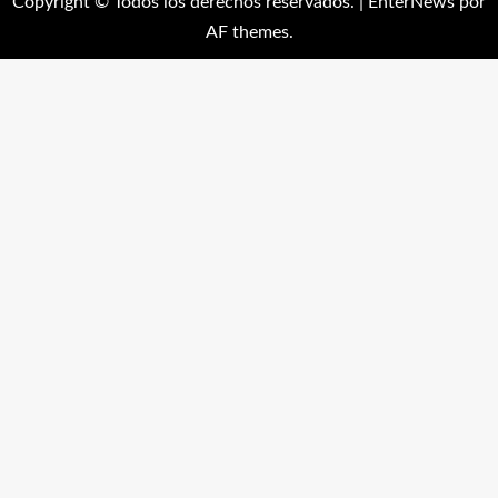
Copyright © Todos los derechos reservados.
|
EnterNews
por
AF themes.