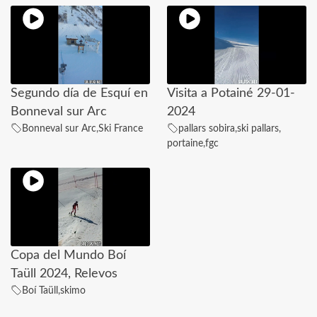
Segundo día de Esquí en
Visita a Potainé 29-01-
Bonneval sur Arc
2024
Bonneval sur Arc
,
Ski France
pallars sobira
,
ski pallars
,
portaine
,
fgc
Copa del Mundo Boí
Taüll 2024, Relevos
Boí Taüll
,
skimo